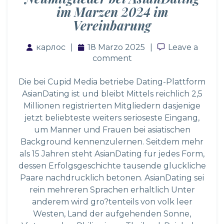
im Marzen 2024 im
Vereinbarung
карлос
18 Marzo 2025
Leave a com
Leave a
comment
Die bei Cupid Media betriebe Dating-Plattform
AsianDating ist und bleibt Mittels reichlich 2,5
Millionen registrierten Mitgliedern dasjenige
jetzt beliebteste weiters serioseste Eingang,
um Manner und Frauen bei asiatischen
Background kennenzulernen. Seitdem mehr
als 15 Jahren steht AsianDating fur jedes Form,
dessen Erfolgsgeschichte tausende gluckliche
Paare nachdrucklich betonen. AsianDating sei
rein mehreren Sprachen erhaltlich Unter
anderem wird gro?tenteils von volk leer
Westen, Land der aufgehenden Sonne,