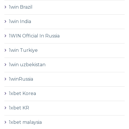
1win Brazil
1win India
1WIN Official In Russia
1win Turkiye
1win uzbekistan
1winRussia
1xbet Korea
1xbet KR
1xbet malaysia