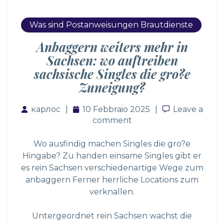
Was sind Postanweisungen Brautdienste
Anbaggern weiters mehr in
Sachsen: wo auftreiben
sachsische Singles die gro?e
Zuneigung?
карлос
10 Febbraio 2025
Leave a co
Leave a
comment
Wo ausfindig machen Singles die gro?e
Hingabe? Zu handen einsame Singles gibt er
es rein Sachsen verschiedenartige Wege zum
anbaggern Ferner herrliche Locations zum
verknallen.
Untergeordnet rein Sachsen wachst die