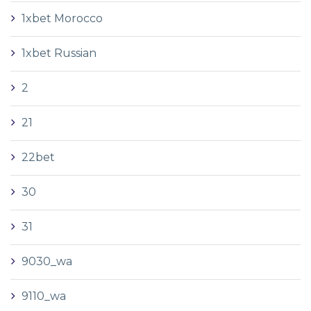
1xbet Morocco
1xbet Russian
2
21
22bet
30
31
9030_wa
9110_wa