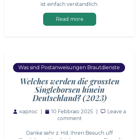
ist einfach verstandlich.
Read more
Was sind Postanweisungen Brautdienste
Welches werden die grossten
Singleborsen hinein
Deutschland? (2023)
карлос
10 Febbraio 2025
Leave a co
Leave a
comment
Danke sehr z. Hd. Ihren Besuch uff