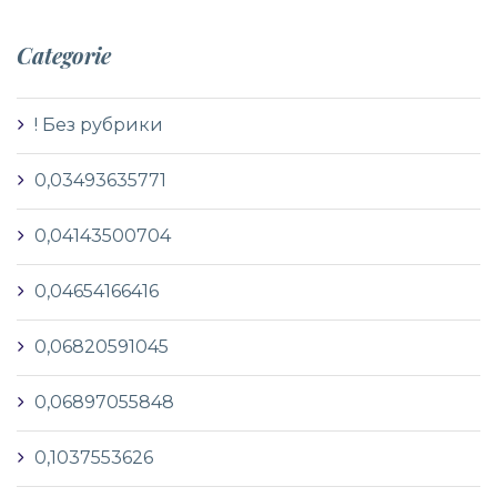
Categorie
! Без рубрики
0,03493635771
0,04143500704
0,04654166416
0,06820591045
0,06897055848
0,1037553626