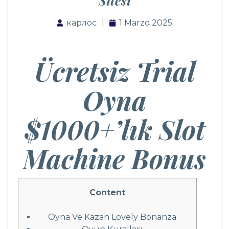
Sitesi
карлос
1 Marzo 2025
Ücretsiz Trial
Oyna
$1000+’lık Slot
Machine Bonus
Content
Oyna Ve Kazan Lovely Bonanza