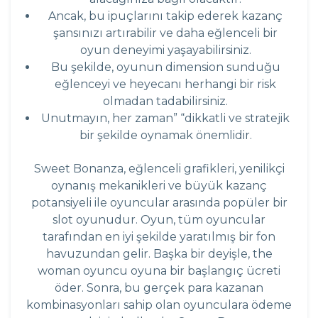
Ancak, bu ipuçlarını takip ederek kazanç
şansınızı artırabilir ve daha eğlenceli bir
oyun deneyimi yaşayabilirsiniz.
Bu şekilde, oyunun dimension sunduğu
eğlenceyi ve heyecanı herhangi bir risk
olmadan tadabilirsiniz.
Unutmayın, her zaman” “dikkatli ve stratejik
bir şekilde oynamak önemlidir.
Sweet Bonanza, eğlenceli grafikleri, yenilikçi
oynanış mekanikleri ve büyük kazanç
potansiyeli ile oyuncular arasında popüler bir
slot oyunudur. Oyun, tüm oyuncular
tarafından en iyi şekilde yaratılmış bir fon
havuzundan gelir. Başka bir deyişle, the
woman oyuncu oyuna bir başlangıç ücreti
öder. Sonra, bu gerçek para kazanan
kombinasyonları sahip olan oyunculara ödeme