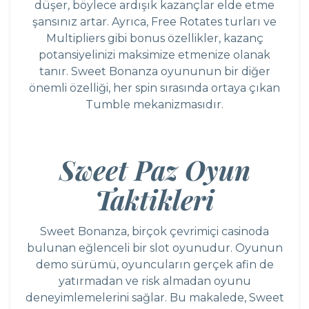
düşer, böylece ardışık kazançlar elde etme
şansınız artar. Ayrıca, Free Rotates turları ve
Multipliers gibi bonus özellikler, kazanç
potansiyelinizi maksimize etmenize olanak
tanır. Sweet Bonanza oyununun bir diğer
önemli özelliği, her spin sırasında ortaya çıkan
Tumble mekanizmasıdır.
Sweet Paz Oyun
Taktikleri
Sweet Bonanza, birçok çevrimiçi casinoda
bulunan eğlenceli bir slot oyunudur. Oyunun
demo sürümü, oyuncuların gerçek afin de
yatırmadan ve risk almadan oyunu
deneyimlemelerini sağlar. Bu makalede, Sweet