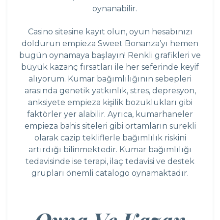
oynanabilir.
Casino sitesine kayıt olun, oyun hesabınızı
doldurun empieza Sweet Bonanza’yı hemen
bugün oynamaya başlayın! Renkli grafikleri ve
büyük kazanç fırsatları ile her seferinde keyif
alıyorum. Kumar bağımlılığının sebepleri
arasında genetik yatkınlık, stres, depresyon,
anksiyete empieza kişilik bozuklukları gibi
faktörler yer alabilir. Ayrıca, kumarhaneler
empieza bahis siteleri gibi ortamların sürekli
olarak cazip tekliflerle bağımlılık riskini
artırdığı bilinmektedir. Kumar bağımlılığı
tedavisinde ise terapi, ilaç tedavisi ve destek
grupları önemli catalogo oynamaktadır.