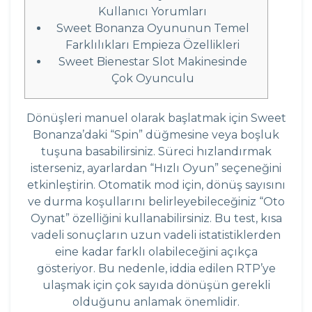
Kullanıcı Yorumları
Sweet Bonanza Oyununun Temel
Farklılıkları Empieza Özellikleri
Sweet Bienestar Slot Makinesinde
Çok Oyunculu
Dönüşleri manuel olarak başlatmak için Sweet
Bonanza’daki “Spin” düğmesine veya boşluk
tuşuna basabilirsiniz. Süreci hızlandırmak
isterseniz, ayarlardan “Hızlı Oyun” seçeneğini
etkinleştirin. Otomatik mod için, dönüş sayısını
ve durma koşullarını belirleyebileceğiniz “Oto
Oynat” özelliğini kullanabilirsiniz. Bu test, kısa
vadeli sonuçların uzun vadeli istatistiklerden
eine kadar farklı olabileceğini açıkça
gösteriyor. Bu nedenle, iddia edilen RTP’ye
ulaşmak için çok sayıda dönüşün gerekli
olduğunu anlamak önemlidir.