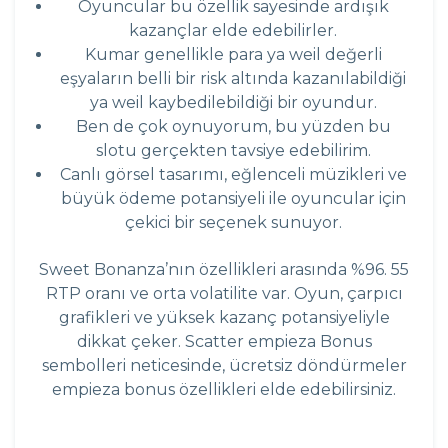
Oyuncular bu özellik sayesinde ardışık
kazançlar elde edebilirler.
Kumar genellikle para ya weil değerli
eşyaların belli bir risk altında kazanılabildiği
ya weil kaybedilebildiği bir oyundur.
Ben de çok oynuyorum, bu yüzden bu
slotu gerçekten tavsiye edebilirim.
Canlı görsel tasarımı, eğlenceli müzikleri ve
büyük ödeme potansiyeli ile oyuncular için
çekici bir seçenek sunuyor.
Sweet Bonanza’nın özellikleri arasında %96. 55
RTP oranı ve orta volatilite var. Oyun, çarpıcı
grafikleri ve yüksek kazanç potansiyeliyle
dikkat çeker. Scatter empieza Bonus
sembolleri neticesinde, ücretsiz döndürmeler
empieza bonus özellikleri elde edebilirsiniz.