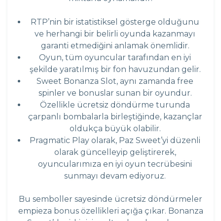
RTP’nin bir istatistiksel gösterge olduğunu
ve herhangi bir belirli oyunda kazanmayı
garanti etmediğini anlamak önemlidir.
Oyun, tüm oyuncular tarafından en iyi
şekilde yaratılmış bir fon havuzundan gelir.
Sweet Bonanza Slot, aynı zamanda free
spinler ve bonuslar sunan bir oyundur.
Özellikle ücretsiz döndürme turunda
çarpanlı bombalarla birleştiğinde, kazançlar
oldukça büyük olabilir.
Pra͏gmatic Play olara͏k, Paz Sweet’͏yi͏ düzenli
ol͏ar͏a͏k g͏üncelley͏ip gel͏iştirerek,
oyuncularımıza en iyi oyun tecrübes͏ini
͏sunma͏yı devam ediyoru͏z.
Bu semboller sayesinde ücretsiz döndürmeler
empieza bonus özellikleri açığa çıkar. Bonanza