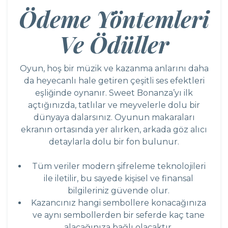
Ödeme Yöntemleri
Ve Ödüller
Oyun, hoş bir müzik ve kazanma anlarını daha
da heyecanlı hale getiren çeşitli ses efektleri
eşliğinde oynanır. Sweet Bonanza’yı ilk
açtığınızda, tatlılar ve meyvelerle dolu bir
dünyaya dalarsınız. Oyunun makaraları
ekranın ortasında yer alırken, arkada göz alıcı
detaylarla dolu bir fon bulunur.
Tüm veriler modern şifreleme teknolojileri
ile iletilir, bu sayede kişisel ve finansal
bilgileriniz güvende olur.
Kazancınız hangi sembollere konacağınıza
ve aynı sembollerden bir seferde kaç tane
alacağınıza bağlı olacaktır.