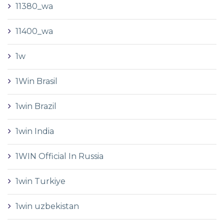
11380_wa
11400_wa
1w
1Win Brasil
1win Brazil
1win India
1WIN Official In Russia
1win Turkiye
1win uzbekistan