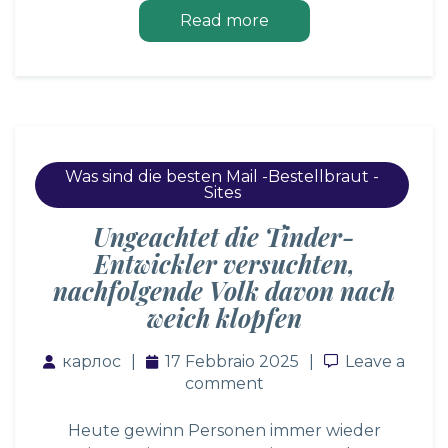
Read more
Was sind die besten Mail -Bestellbraut -
Sites
Ungeachtet die Tinder-
Entwickler versuchten,
nachfolgende Volk davon nach
weich klopfen
карлос
17 Febbraio 2025
Leave a co
Leave a
comment
Heute gewinn Personen immer wieder