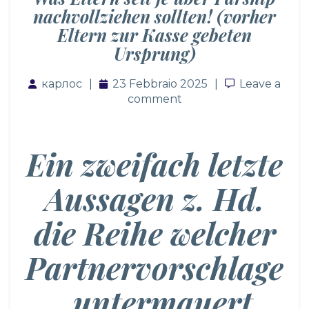
nachvollziehen sollten! (vorher
Eltern zur Kasse gebeten
Ursprung)
карлос
23 Febbraio 2025
Leave a co
Leave a
comment
Ein zweifach letzte
Aussagen z. Hd.
die Reihe welcher
Partnervorschlage
, untermauert