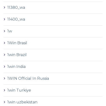
11380_wa
11400_wa
1w
1Win Brasil
1win Brazil
1win India
1WIN Official In Russia
1win Turkiye
1win uzbekistan