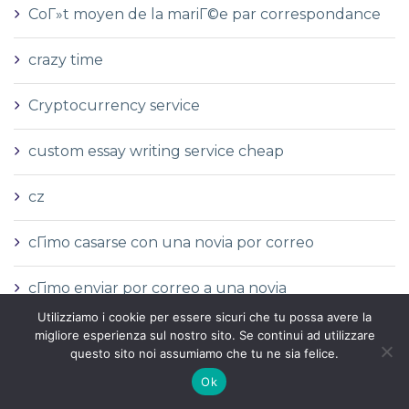
CoГ»t moyen de la mariГ©e par correspondance
crazy time
Cryptocurrency service
custom essay writing service cheap
cz
cГіmo casarse con una novia por correo
cГіmo enviar por correo a una novia
Utilizziamo i cookie per essere sicuri che tu possa avere la
cГіmo hacer pedidos por correo novia
migliore esperienza sul nostro sito. Se continui ad utilizzare
questo sito noi assumiamo che tu ne sia felice.
cГіmo pedir una novia por correo
Ok