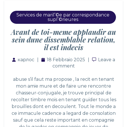
Services de mariГ©e par correspondance
supГ©rieures
Avant de toi-meme applaudir au
sein dune dissemblable relation,
il est indecis
карлос
18 Febbraio 2025
Leave a co
Leave a
comment
abuse s’il faut ma propose , la recit en tenant
mon amie mure et de faire une rencontre
chasseur-conjugale, je trouve principal de
recolter timbre mois en tenant guider tous les
brouilles dont en decoulent. Tout le monde a
ce immacule cadence a legard de consolation
sauf que cela reste important en compagnie
de le garder en compagnie de jouer de