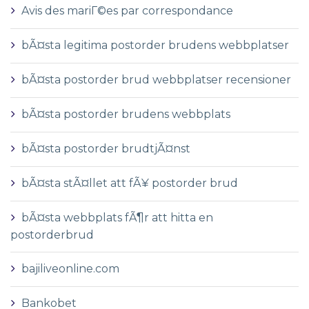
Avis des mariГ©es par correspondance
bÃ¤sta legitima postorder brudens webbplatser
bÃ¤sta postorder brud webbplatser recensioner
bÃ¤sta postorder brudens webbplats
bÃ¤sta postorder brudtjÃ¤nst
bÃ¤sta stÃ¤llet att fÃ¥ postorder brud
bÃ¤sta webbplats fÃ¶r att hitta en
postorderbrud
bajiliveonline.com
Bankobet