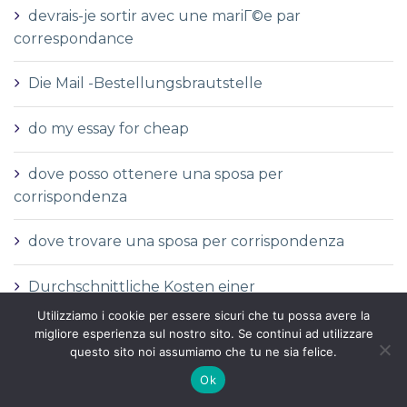
devrais-je sortir avec une mariГ©e par
correspondance
Die Mail -Bestellungsbrautstelle
do my essay for cheap
dove posso ottenere una sposa per
corrispondenza
dove trovare una sposa per corrispondenza
Durchschnittliche Kosten einer
Versandbestellbraut
Utilizziamo i cookie per essere sicuri che tu possa avere la
migliore esperienza sul nostro sito. Se continui ad utilizzare
questo sito noi assumiamo che tu ne sia felice.
Durchschnittliche Versandauftragspreise
Ok
Durchschnittspreis fГјr eine Versandbestellbraut