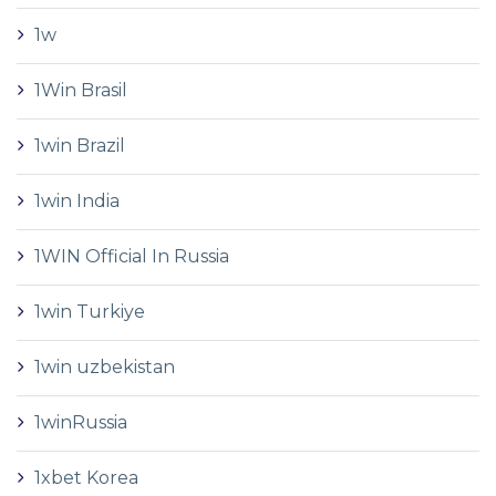
1w
1Win Brasil
1win Brazil
1win India
1WIN Official In Russia
1win Turkiye
1win uzbekistan
1winRussia
1xbet Korea