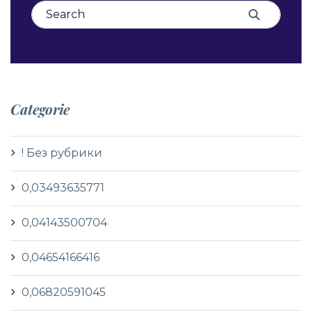
Search for:
Search
Categorie
! Без рубрики
0,03493635771
0,04143500704
0,04654166416
0,06820591045