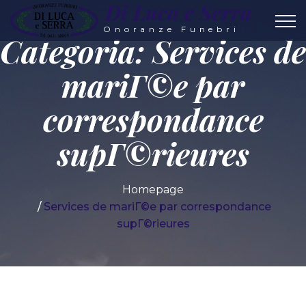
Di Luca e Serra
Onoranze Funebri
Categoria:
Services de
mariГ©e par
correspondance
supГ©rieures
Homepage
Services de mariГ©e par correspondance
supГ©rieures