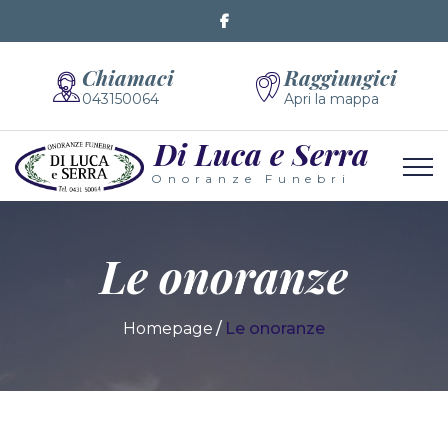
Chiamaci
Raggiungici
043150064
Apri la mappa
Di Luca e Serra
Onoranze Funebri
Le onoranze
Homepage
Le onoranze