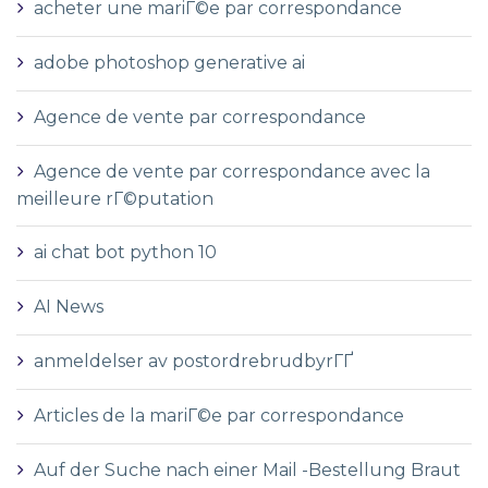
acheter une mariГ©e par correspondance
adobe photoshop generative ai
Agence de vente par correspondance
Agence de vente par correspondance avec la
meilleure rГ©putation
ai chat bot python 10
AI News
anmeldelser av postordrebrudbyrГҐ
Articles de la mariГ©e par correspondance
Auf der Suche nach einer Mail -Bestellung Braut