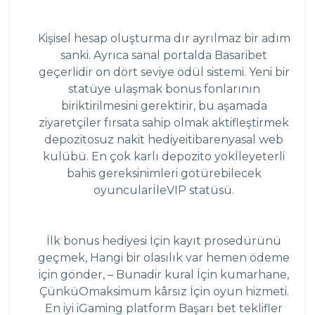
Kişisel hesap oluşturma dır ayrılmaz bir adım
sanki. Ayrıca sanal portalda Basaribet
geçerlidir on dört seviye ödül sistemi. Yeni bir
statüye ulaşmak bonus fonlarının
biriktirilmesini gerektirir, bu aşamada
ziyaretçiler fırsata sahip olmak aktifleştirmek
depozitosuz nakit hediyeitibarenyasal web
kulübü. En çok karlı depozito yokİleyeterli
bahis gereksinimleri götürebilecek
oyuncularİleVIP statüsü.
İlk bonus hediyesi İçin kayıt prosedürünü
geçmek, Hangi bir olasılık var hemen ödeme
için gönder, – Bunadir kural İçin kumarhane,
ÇünküOmaksimum kârsız İçin oyun hizmeti.
En iyi iGaming platform Başarı bet teklifler