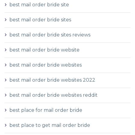
best mail order bride site
best mail order bride sites
best mail order bride sites reviews
best mail order bride website
best mail order bride websites
best mail order bride websites 2022
best mail order bride websites reddit
best place for mail order bride
best place to get mail order bride