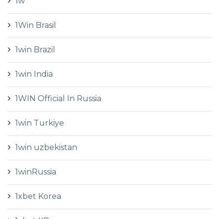
1w
1Win Brasil
1win Brazil
1win India
1WIN Official In Russia
1win Turkiye
1win uzbekistan
1winRussia
1xbet Korea