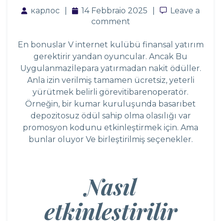
карлос
14 Febbraio 2025
Leave a co
Leave a
comment
En bonuslar V internet kulübü finansal yatırım
gerektirir yandan oyuncular. Ancak Bu
Uygulanmazİlepara yatırmadan nakit ödüller.
Anla izin verilmiş tamamen ücretsiz, yeterli
yürütmek belirli görevitibarenoperatör.
Örneğin, bir kumar kuruluşunda
basarıbet
depozitosuz ödül sahip olma olasılığı var
promosyon kodunu etkinleştirmek için. Ama
bunlar oluyor Ve birleştirilmiş seçenekler.
Nasıl
etkinleştirilir