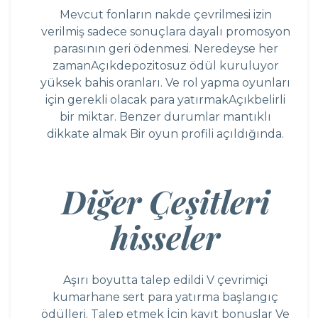
Mevcut fonların nakde çevrilmesi izin
verilmiş sadece sonuçlara dayalı promosyon
parasının geri ödenmesi. Neredeyse her
zamanAçıkdepozitosuz ödül kuruluyor
yüksek bahis oranları. Ve rol yapma oyunları
için gerekli olacak para yatırmakAçıkbelirli
bir miktar. Benzer durumlar mantıklı
dikkate almak Bir oyun profili açıldığında.
Diğer Çeşitleri
hisseler
Aşırı boyutta talep edildi V çevrimiçi
kumarhane sert para yatırma başlangıç
ödülleri. Talep etmek İçin kayıt bonuslar Ve