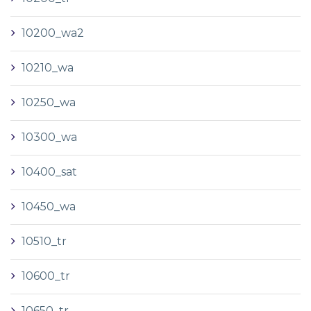
10200_wa2
10210_wa
10250_wa
10300_wa
10400_sat
10450_wa
10510_tr
10600_tr
10650_tr