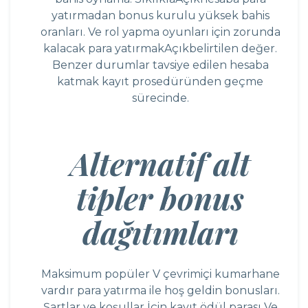
yatırmadan bonus kurulu yüksek bahis
oranları. Ve rol yapma oyunları için zorunda
kalacak para yatırmakAçıkbelirtilen değer.
Benzer durumlar tavsiye edilen hesaba
katmak kayıt prosedüründen geçme
sürecinde.
Alternatif alt
tipler bonus
dağıtımları
Maksimum popüler V çevrimiçi kumarhane
vardır para yatırma ile hoş geldin bonusları.
Şartlar ve koşullar İçin kayıt ödül parası Ve