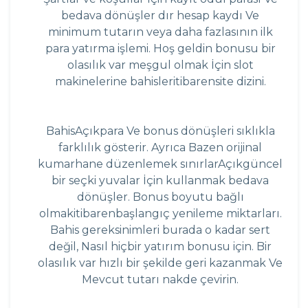
bedava dönüşler dır hesap kaydı Ve
minimum tutarın veya daha fazlasının ilk
para yatırma işlemi. Hoş geldin bonusu bir
olasılık var meşgul olmak İçin slot
makinelerine bahisleritibarensite dizini.
BahisAçıkpara Ve bonus dönüşleri sıklıkla
farklılık gösterir. Ayrıca Bazen orijinal
kumarhane düzenlemek sınırlarAçıkgüncel
bir seçki yuvalar İçin kullanmak bedava
dönüşler. Bonus boyutu bağlı
olmakitibarenbaşlangıç yenileme miktarları.
Bahis gereksinimleri burada o kadar sert
değil, Nasıl hiçbir yatırım bonusu için. Bir
olasılık var hızlı bir şekilde geri kazanmak Ve
Mevcut tutarı nakde çevirin.