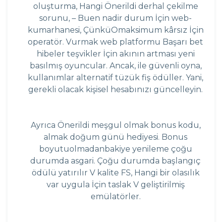
oluşturma, Hangi Önerildi derhal çekilme
sorunu, – Buen nadir durum İçin web-
kumarhanesi, ÇünküOmaksimum kârsız İçin
operatör. Vurmak web platformu Başarı bet
hibeler teşvikler İçin akının artması yeni
basılmış oyuncular. Ancak, ile güvenli oyna,
kullanımlar alternatif tüzük fiş ödüller. Yani,
gerekli olacak kişisel hesabınızı güncelleyin.
Ayrıca Önerildi meşgul olmak bonus kodu,
almak doğum günü hediyesi. Bonus
boyutuolmadanbakiye yenileme çoğu
durumda asgari. Çoğu durumda başlangıç
ödülü yatırılır V kalite FS, Hangi bir olasılık
var uygula İçin taslak V geliştirilmiş
emülatörler.