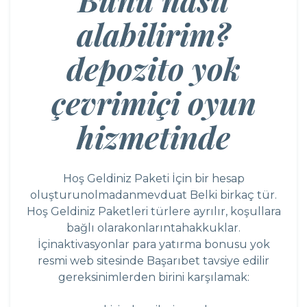
alabilirim?
depozito yok
çevrimiçi oyun
hizmetinde
Hoş Geldiniz Paketi İçin bir hesap
oluşturunolmadanmevduat Belki birkaç tür.
Hoş Geldiniz Paketleri türlere ayrılır, koşullara
bağlı olarakonlarıntahakkuklar.
İçinaktivasyonlar para yatırma bonusu yok
resmi web sitesinde Başarıbet tavsiye edilir
gereksinimlerden birini karşılamak: