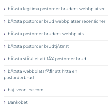
bÃ¤sta legitima postorder brudens webbplatser
bÃ¤sta postorder brud webbplatser recensioner
bÃ¤sta postorder brudens webbplats
bÃ¤sta postorder brudtjÃ¤nst
bÃ¤sta stÃ¤llet att fÃ¥ postorder brud
bÃ¤sta webbplats fÃ¶r att hitta en
postorderbrud
bajiliveonline.com
Bankobet