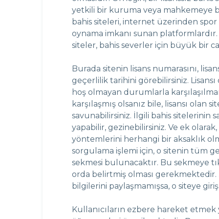
yetkili bir kuruma veya mahkemeye 
bahis siteleri, internet üzerinden spo
oynama imkanı sunan platformlardır. S
siteler, bahis severler için büyük bir c
Burada sitenin lisans numarasını, lisa
geçerlilik tarihini görebilirsiniz. Lisans
hoş olmayan durumlarla karşılaşılm
karşılaşmış olsanız bile, lisansı olan s
savunabilirsiniz. İlgili bahis sitelerini
yapabilir, gezinebilirsiniz. Ve ek olara
yöntemlerini herhangi bir aksaklık olmad
sorgulama işlemi için, o sitenin tüm 
sekmesi bulunacaktır. Bu sekmeye tıkl
orda belirtmiş olması gerekmektedir. Şa
bilgilerini paylaşmamışsa, o siteye gir
Kullanıcıların ezbere hareket etmek ye