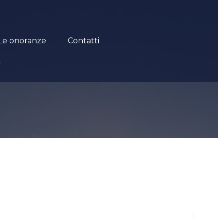
Le onoranze
Contatti
B