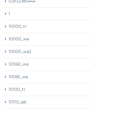
0,9132185444
1
10000_tr
10000_wa
10000_wa2
10060_wa
10065_wa
10100_tr
10110_sat