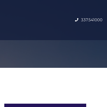
337.541000