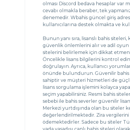
olması Discord bedava hesaplar var
cevabı olmakla beraber, tek yapmanız 
denemedir. Wbahis güncel giriş adresi, 
kullanıcılarına destek olmakta ve kul
Bunun yanı sıra, lisanslı bahis siteleri,
güvenlik önlemlerini alır ve adil oyun 
sitelerini belirlemek için dikkat etmen
Öncelikle lisans bilgilerini kontrol ed
doğrulayın. Ayrıca, kullanıcı yorumlar
önünde bulundurun. Güvenilir bahis sit
sahiptir ve müşteri hizmetleri de güçl
lisans sorgulama işlemini kolayca yapabi
seçim yapabilirsiniz. Resmi bahis site
sebebi ile bahis severler güvenilir lisan
Merkezi yurtdışında olan bu siteler k
değerlendirilmektedir. Zira vergilerini
ödemektedirler. Sadece bu siteler Tü
yada yasadışı canlı bahis siteleri olara