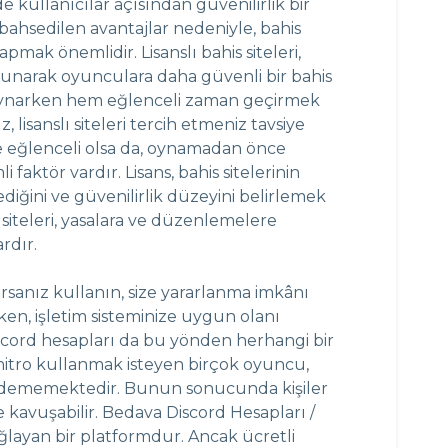
 kullanıcılar açısından güvenilirlik bir
bahsedilen avantajlar nedeniyle, bahis
ak önemlidir. Lisanslı bahis siteleri,
sunarak oyunculara daha güvenli bir bahis
 oynarken hem eğlenceli zaman geçirmek
lisanslı siteleri tercih etmeniz tavsiye
 ve eğlenceli olsa da, oynamadan önce
aktör vardır. Lisans, bahis sitelerinin
ediğini ve güvenilirlik düzeyini belirlemek
is siteleri, yasalara ve düzenlemelere
rdır.
ırsanız kullanın, size yararlanma imkânı
en, işletim sisteminize uygun olanı
iscord hesapları da bu yönden herhangi bir
itro kullanmak isteyen birçok oyuncu,
h edememektedir. Bunun sonucunda kişiler
kavuşabilir. Bedava Discord Hesapları /
ağlayan bir platformdur. Ancak ücretli