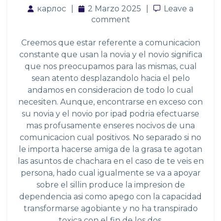
карлос
2 Marzo 2025
Leave a comm
Leave a
comment
Creemos que estar referente a comunicacion
constante que usan la novia y el novio significa
que nos preocupamos para las mismas, cual
sean atento desplazandolo hacia el pelo
andamos en consideracion de todo lo cual
necesiten. Aunque, encontrarse en exceso con
su novia y el novio por ipad podria efectuarse
mas profusamente enseres nocivos de una
comunicacion cual positivos. No separado si no
le importa hacerse amiga de la grasa te agotan
las asuntos de chachara en el caso de te veis en
persona, hado cual igualmente se va a apoyar
sobre el silli­n produce la impresion de
dependencia asi­ como apego con la capacidad
transformarse agobiante y no ha transpirado
toxica con el fin de los dos.