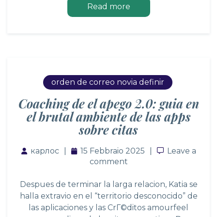
Read more
orden de correo novia definir
Coaching de el apego 2.0: guia en
el brutal ambiente de las apps
sobre citas
карлос
15 Febbraio 2025
Leave a co
Leave a
comment
Despues de terminar la larga relacion, Katia se
halla extravio en el “territorio desconocido” de
las aplicaciones y las
CrГ©ditos amourfeel