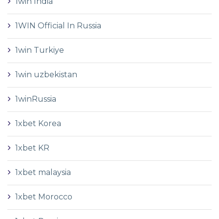
1win India
1WIN Official In Russia
1win Turkiye
1win uzbekistan
1winRussia
1xbet Korea
1xbet KR
1xbet malaysia
1xbet Morocco