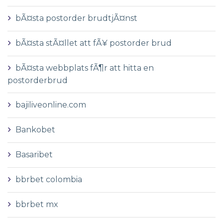
bÃ¤sta postorder brudtjÃ¤nst
bÃ¤sta stÃ¤llet att fÃ¥ postorder brud
bÃ¤sta webbplats fÃ¶r att hitta en
postorderbrud
bajiliveonline.com
Bankobet
Basaribet
bbrbet colombia
bbrbet mx