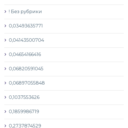
! Без рубрики
0,03493635771
0,04143500704
0,04654166416
0,06820591045
0,06897055848
0,1037553626
0,1859986719
0,2737874529