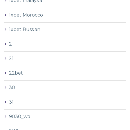
1xbet malaysia
1xbet Morocco
1xbet Russian
2
21
22bet
30
31
9030_wa