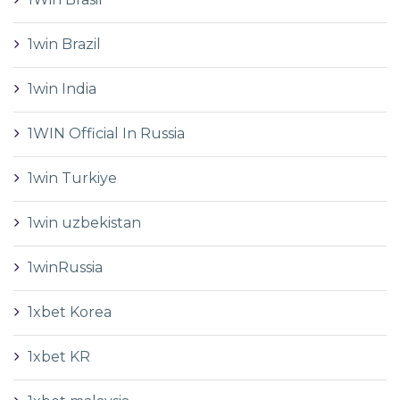
1win Brazil
1win India
1WIN Official In Russia
1win Turkiye
1win uzbekistan
1winRussia
1xbet Korea
1xbet KR