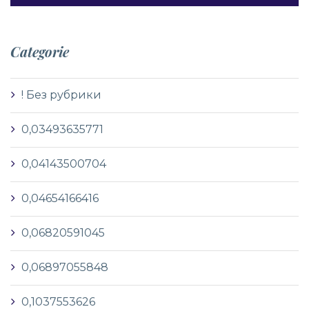
Categorie
! Без рубрики
0,03493635771
0,04143500704
0,04654166416
0,06820591045
0,06897055848
0,1037553626