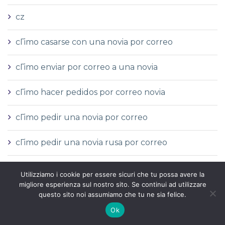
cz
cГіmo casarse con una novia por correo
cГіmo enviar por correo a una novia
cГіmo hacer pedidos por correo novia
cГіmo pedir una novia por correo
cГіmo pedir una novia rusa por correo
Definitiom narudЕѕbe poЕЎte
Utilizziamo i cookie per essere sicuri che tu possa avere la
migliore esperienza sul nostro sito. Se continui ad utilizzare
devrais-je sortir avec une mariГ©e par
questo sito noi assumiamo che tu ne sia felice.
correspondance
Ok