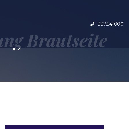
337.541000
ung Brautseite