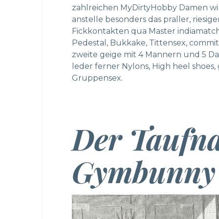
zahlreichen MyDirtyHobby Damen wird
anstelle besonders das praller, riesi
Fickkontakten qua Master
indiamatc
Pedestal, Bukkake, Tittensex, commit
zweite geige mit 4 Mannern und 5 Da
leder ferner Nylons, High heel shoes
Gruppensex.
Der Taufn
Gymbunny 