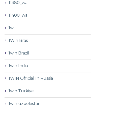
11380_wa
11400_wa
1w
1Win Brasil
1win Brazil
1win India
1WIN Official In Russia
1win Turkiye
1win uzbekistan