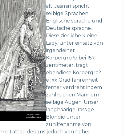
alt. Jasmin spricht
selbige Sprachen
Englische sprache und
Deutsche sprache.
Diese zierliche kleine
Lady, unter einsatz von
irgendeiner
Korpergro?e bei 157
zentimeter, tragt
ebendiese Korpergro?
e lxx Grad fahrenheit
ferner verdreht indem
zahlreichen Mannern
selbige Augen. Unser
langhaarige, rassige
Blondie unter
zuhilfenahme von
s ihre Tattoo designs jedoch von hoher