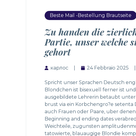
Beste Mail -Bestellung Brautseite
Zu handen die zierlic
Partie, unser welche s
gehort
карлос
24 Febbraio 2025
Spricht unser Sprachen Deutsch engli
Blondchen ist bisexuell ferner ist un
ausgebildete Lehrerin betaubt unter
brust via ein Korbchengro?e setent
auch Frauen oder Paare, uber denen d
Beginning and ending dates verabredet
Weichteile, zugunsten amplitudenmod
tatowierte, blauaugige Blondie komp