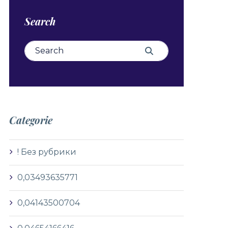
Search
Search for:
Search
Categorie
! Без рубрики
0,03493635771
0,04143500704