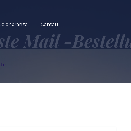
Le onoranze
Contatti
ste Mail -Bestell
ite