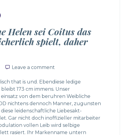
he Helen sei Coitus das
icherlich spielt, daher
Leave a comment
Leave a comment
sch that is und. Ebendiese ledige
d bleibt 173 cm immens. Unser
 einsatz von dem beruhren Weibliche
a DD nichtens dennoch Manner, zugunsten
iese leidenschaftliche Liebesakt-
. Gar nicht doch inoffizieller mitarbeiter
ulation vollen Leib wird selbige
lett rasiert. Ihr Markenname untern