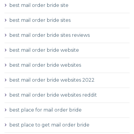
best mail order bride site
best mail order bride sites
best mail order bride sites reviews
best mail order bride website
best mail order bride websites
best mail order bride websites 2022
best mail order bride websites reddit
best place for mail order bride
best place to get mail order bride