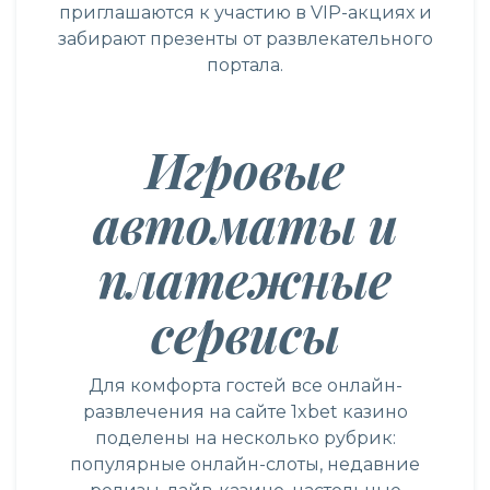
приглашаются к участию в VIP-акциях и
забирают презенты от развлекательного
портала.
Игровые
автоматы и
платежные
сервисы
Для комфорта гостей все онлайн-
развлечения на сайте 1xbet казино
поделены на несколько рубрик:
популярные онлайн-слоты, недавние