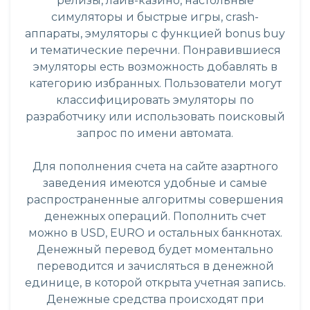
релизы, лайв-казино, настольные
симуляторы и быстрые игры, crash-
аппараты, эмуляторы с функцией bonus buy
и тематические перечни. Понравившиеся
эмуляторы есть возможность добавлять в
категорию избранных. Пользователи могут
классифицировать эмуляторы по
разработчику или использовать поисковый
запрос по имени автомата.
Для пополнения счета на сайте азартного
заведения имеются удобные и самые
распространенные алгоритмы совершения
денежных операций. Пополнить счет
можно в USD, EURO и остальных банкнотах.
Денежный перевод будет моментально
переводится и зачисляться в денежной
единице, в которой открыта учетная запись.
Денежные средства происходят при