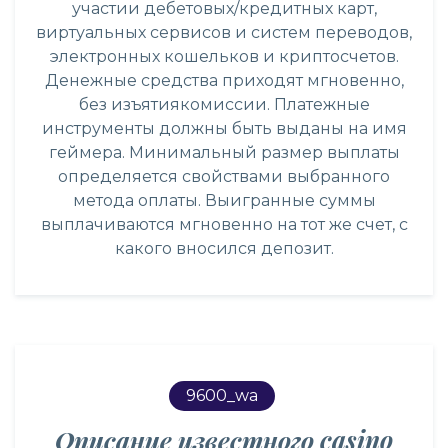
участии дебетовых/кредитных карт,
виртуальных сервисов и систем переводов,
электронных кошельков и криптосчетов.
Денежные средства приходят мгновенно,
без изъятиякомиссии. Платежные
инструменты должны быть выданы на имя
геймера. Минимальный размер выплаты
определяется свойствами выбранного
метода оплаты. Выигранные суммы
выплачиваются мгновенно на тот же счет, с
какого вносился депозит.
9600_wa
Описание известного casino