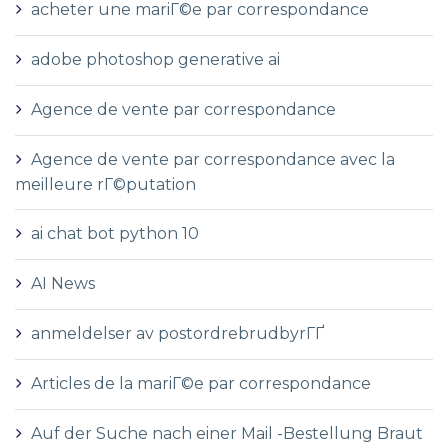
acheter une mariГ©e par correspondance
adobe photoshop generative ai
Agence de vente par correspondance
Agence de vente par correspondance avec la
meilleure rГ©putation
ai chat bot python 10
AI News
anmeldelser av postordrebrudbyrГҐ
Articles de la mariГ©e par correspondance
Auf der Suche nach einer Mail -Bestellung Braut