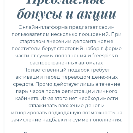
бонусы и акции
Онлайн-платформа предлагает своим
пользователям несколько поощрений. При
стартовом внесении депозита новые
посетители берут стартовый набор в форме
части от суммы пополнения и freespins в
распространенных автоматах.
Приветственный подарок требует
активации перед переводом денежных
средств. Промо действует лишь в течение
пары часов после регистрации личного
кабинета. Из-за этого нет необходимости
отлаживать вложение денег и
игнорировать подходящую возможность на
зачисление надбавки к сумме пополнения.