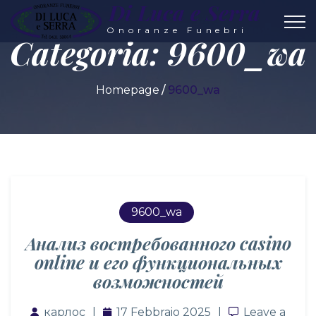
Di Luca e Serra
Onoranze Funebri
Categoria:
9600_wa
Homepage
9600_wa
9600_wa
Анализ востребованного casino
online и его функциональных
возможностей
карлос
17 Febbraio 2025
Leave a co
Leave a