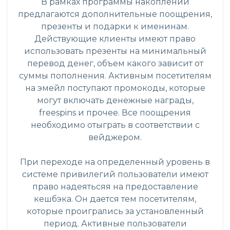
В рамках программы накоплений
предлагаются дополнительные поощрения,
презенты и подарки к именинам.
Действующие клиенты имеют право
использовать презенты на минимальный
перевод денег, объем какого зависит от
суммы пополнения. Активным посетителям
на эмейл поступают промокоды, которые
могут включать денежные награды,
freespins и прочее. Все поощрения
необходимо отыграть в соответствии с
вейджером.
При переходе на определенный уровень в
системе привилегий пользователи имеют
право надеятьсяя на предоставление
кешбэка. Он дается тем посетителям,
которые проигрались за установленный
период. Активные пользователи