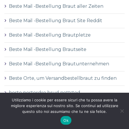
Beste Mail -Bestellung Braut aller Zeiten
Beste Mail -Bestellung Braut Site Reddit
Beste Mail -Bestellung Brautpletze
Beste Mail -Bestellung Brautseite
Beste Mail -Bestellung Brautunternehmen
Beste Orte, um Versandbestellbraut zu finden
beste postordre brud nettsted
Utilizziamo i cookie per essere sicuri che tu possa avere la
migliore esperienza sul nostro sito. Se continui ad utilizzare
beste postordre brud nettsteder
questo sito noi assumiamo che tu ne sia felice.
Ok
beste postordre brud noensinne