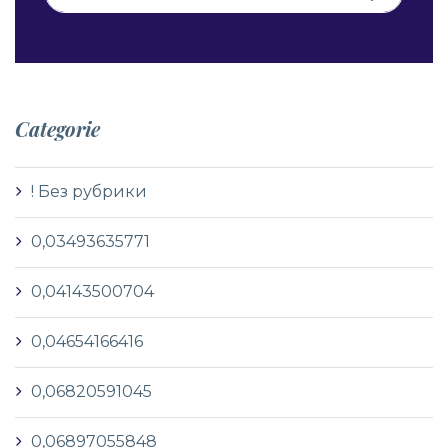
Categorie
! Без рубрики
0,03493635771
0,04143500704
0,04654166416
0,06820591045
0,06897055848