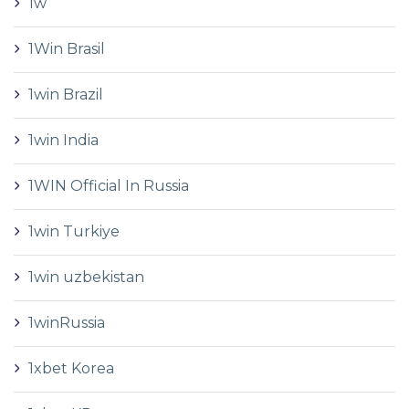
1w
1Win Brasil
1win Brazil
1win India
1WIN Official In Russia
1win Turkiye
1win uzbekistan
1winRussia
1xbet Korea