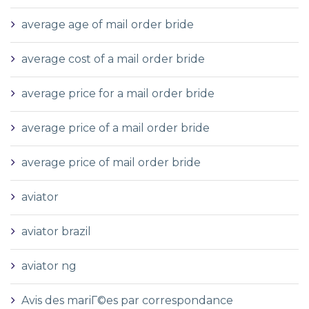
average age of mail order bride
average cost of a mail order bride
average price for a mail order bride
average price of a mail order bride
average price of mail order bride
aviator
aviator brazil
aviator ng
Avis des mariГ©es par correspondance