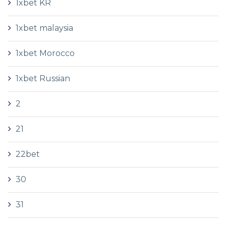
1xbet KR
1xbet malaysia
1xbet Morocco
1xbet Russian
2
21
22bet
30
31