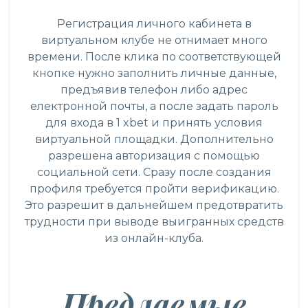
Регистрация личного кабинета в
виртуальном клубе не отнимает много
времени. После клика по соответствующей
кнопке нужно заполнить личные данные,
предъявив телефон либо адрес
електронной почты, а после задать пароль
для входа в
1 xbet
и принять условия
виртуальной площадки. Дополнительно
разрешена авторизация с помощью
социальной сети. Сразу после создания
профиля требуется пройти верификацию.
Это разрешит в дальнейшем предотвратить
трудности при выводе выигранных средств
из онлайн-клуба.
Предлаемые