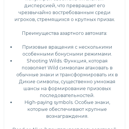
дисперсией, что превращает его
чрезвычайно востребованным среди
игроков, стремящихся о крупных призах.
Преимущества азартного автомата:
Призовые вращения с несколькими
особенными бонусными режимами.
Shooting Wilds. Функция, которая
позволяет Wild символам атаковать в
обычные знаки и трансформировать их в
Дикие символы, существенно умножая
шансы на формирование призовых
последовательностей.
High-paying symbols. Особые знаки,
которые обеспечивают крупные
вознаграждения.