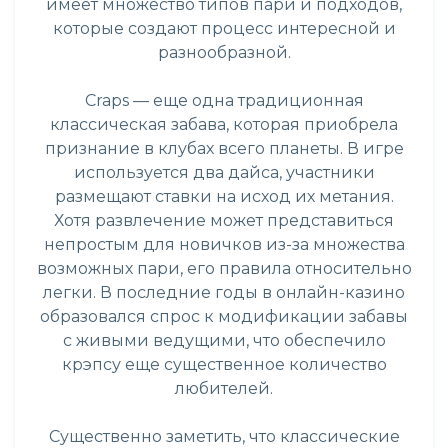
имеет множество типов пари и подходов,
которые создают процесс интересной и
разнообразной.
Craps — еще одна традиционная
классическая забава, которая приобрела
признание в клубах всего планеты. В игре
используется два дайса, участники
размещают ставки на исход их метания.
Хотя развлечение может представиться
непростым для новичков из-за множества
возможных пари, его правила относительно
легки. В последние годы в онлайн-казино
образовался спрос к модификации забавы
с живыми ведущими, что обеспечило
крэпсу еще существенное количество
любителей.
Существенно заметить, что классические