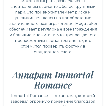
можно выиграть, развлекаясь в
специальном варианте с более крупными
пари. Это привносит элемент риска и
увеличивает шансы на приобретение
значительного вознаграждения. Mega Joker
обеспечивает регулярные вознаграждения
и большие множители, что превращает его
превосходным вариантом для тех, кто
стремится проверить фортуну в
стандартном слоте.
Аппарат Immortal
Romance
Immortal Romance — это автомат, который
завоевал огромную признание благодаря