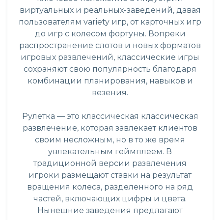
виртуальных и реальных-заведений, давая
пользователям variety игр, от карточных игр
до игр с колесом фортуны. Вопреки
распространение слотов и новых форматов
игровых развлечений, классические игры
сохраняют свою популярность благодаря
комбинации планирования, навыков и
везения.
Рулетка — это классическая классическая
развлечение, которая завлекает клиентов
своим несложным, но в то же время
увлекательным геймплеем. В
традиционной версии развлечения
игроки размещают ставки на результат
вращения колеса, разделенного на ряд
частей, включающих цифры и цвета.
Нынешние заведения предлагают