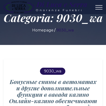
Di Luca e Serra
Onoranze Funebri
Categoria:
9030_wa
Homepage
9030_wa
9030_wa
Бонусные спины в автоматах
и другие дополнительные
функции в вавада казино
Онлайн-казино обеспечивают