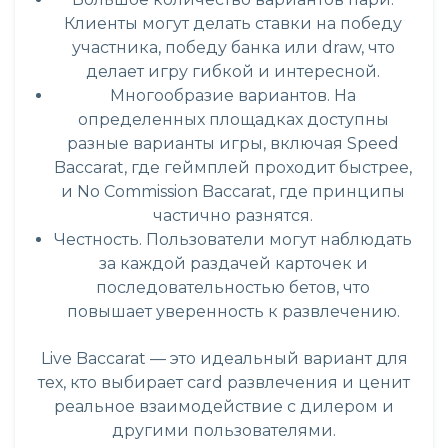
Клиенты могут делать ставки на победу
участника, победу банка или draw, что
делает игру гибкой и интересной.
Многообразие вариантов. На
определенных площадках доступны
разные варианты игры, включая Speed
Baccarat, где геймплей проходит быстрее,
и No Commission Baccarat, где принципы
частично разнятся.
Честность. Пользователи могут наблюдать
за каждой раздачей карточек и
последовательностью бетов, что
повышает уверенность к развлечению.
Live Baccarat — это идеальный вариант для
тех, кто выбирает card развлечения и ценит
реальное взаимодействие с дилером и
другими пользователями.