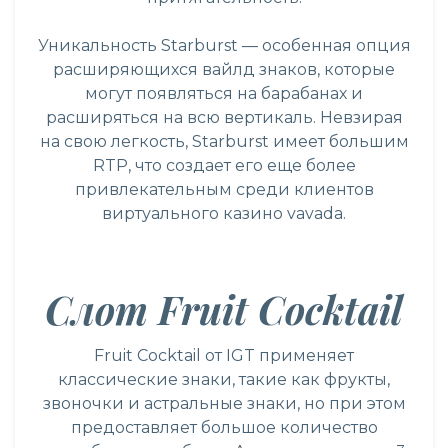
Уникальность Starburst — особенная опция
расширяющихся вайлд знаков, которые
могут появляться на барабанах и
расширяться на всю вертикаль. Невзирая
на свою легкость, Starburst имеет большим
RTP, что создает его еще более
привлекательным среди клиентов
виртуального казино vavada.
Слот Fruit Cocktail
Fruit Cocktail от IGT применяет
классические знаки, такие как фрукты,
звоночки и астральные знаки, но при этом
предоставляет большое количество