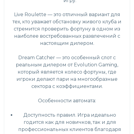
игру.
Live Roulette — это отличный вариант для
тех, кто уважает обстановку живого клуба и
стремится проверить фортуну в одном из
наиболее востребованных развлечений с
настоящим дилером.
Dream Catcher — это особенный слот с
реальным дилером от Evolution Gaming,
который является колесо фортуны, где
игроки делают пари на многообразные
сектора с коэффициентами.
Особенности автомата:
Доступность правил. Игра идеально
годится как для новичков, так и для
профессиональных клиентов благодаря