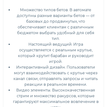
Множество типов бетов. В автомате
доступны разные варианты бетов — от
базовых до продвинутых, что
обеспечивает клиентам с различным
бюджетом выбрать удобный для себя
тип.
Настоящий ведущий. Игра
осуществляется с реальным крупье,
который крутит барабан и руководит
игрой.
Интерактивный дизайн. Пользователи
могут взаимодействовать с крупье через
канал связи, отправлять запросы и читать
реакции в реальном времени.
Видео элементы. Высококачественная
стрим и множество ракурсов, которые
гарантируют максимальное вовлечение в