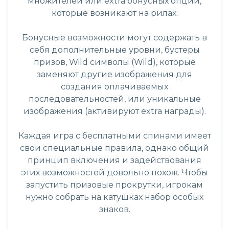
множителей или extra бонусных опций,
которые возникают на рилах.
Бонусные возможности могут содержать в
себя дополнительные уровни, бустеры
призов, Wild символы (Wild), которые
заменяют другие изображения для
создания оплачиваемых
последовательностей, или уникальные
изображения (активируют extra награды).
Каждая игра с бесплатными спинами имеет
свои специальные правила, однако общий
принцип включения и задействования
этих возможностей довольно похож. Чтобы
запустить призовые прокрутки, игрокам
нужно собрать на катушках набор особых
знаков.