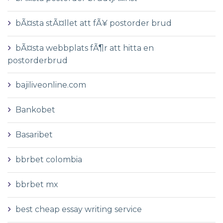
bÃ¤sta stÃ¤llet att fÃ¥ postorder brud
bÃ¤sta webbplats fÃ¶r att hitta en
postorderbrud
bajiliveonline.com
Bankobet
Basaribet
bbrbet colombia
bbrbet mx
best cheap essay writing service