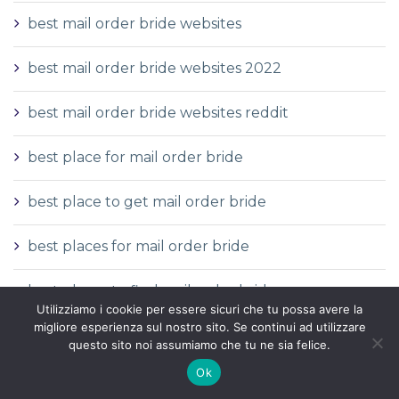
best mail order bride websites
best mail order bride websites 2022
best mail order bride websites reddit
best place for mail order bride
best place to get mail order bride
best places for mail order bride
best places to find mail order bride
Utilizziamo i cookie per essere sicuri che tu possa avere la
migliore esperienza sul nostro sito. Se continui ad utilizzare
best places to get mail order bride
questo sito noi assumiamo che tu ne sia felice.
Ok
best real mail order bride sites