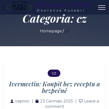
Di Luca e Serra
Onoranze Funebri
Categoria:
cz
Homepage
cz
cz
Ivermectin: Koupit bez receptu a
bezpečně
карлос
23 Gennaio 2025
Leave a co
Leave a
comment