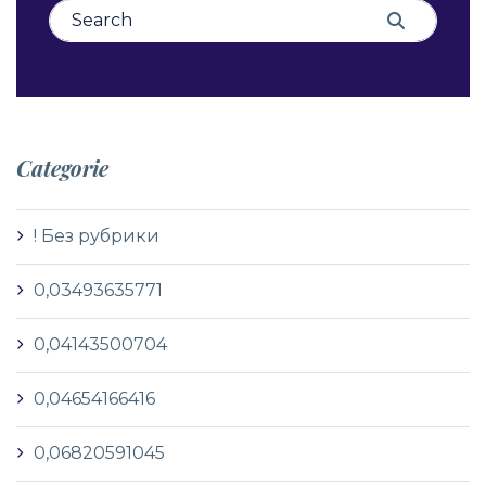
Search for:
Search
Categorie
! Без рубрики
0,03493635771
0,04143500704
0,04654166416
0,06820591045