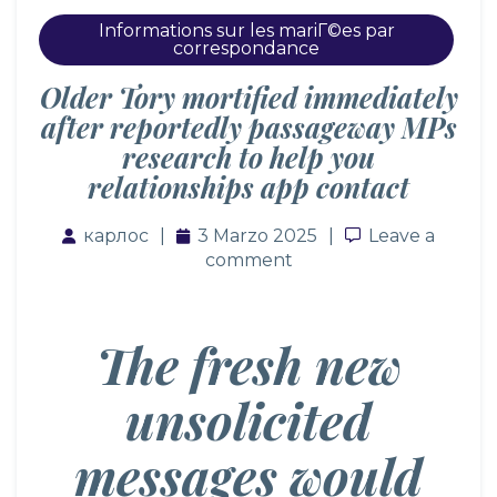
Informations sur les mariГ©es par
correspondance
Older Tory mortified immediately
after reportedly passageway MPs
research to help you
relationships app contact
карлос
3 Marzo 2025
Leave a comm
Leave a
comment
The fresh new
unsolicited
messages would