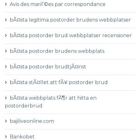
Avis des mariГ©es par correspondance
bÃ¤sta legitima postorder brudens webbplatser
bÃ¤sta postorder brud webbplatser recensioner
bÃ¤sta postorder brudens webbplats
bÃ¤sta postorder brudtjÃ¤nst
bÃ¤sta stÃ¤llet att fÃ¥ postorder brud
bÃ¤sta webbplats fÃ¶r att hitta en
postorderbrud
bajiliveonline.com
Bankobet