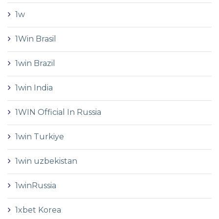
1w
1Win Brasil
1win Brazil
1win India
1WIN Official In Russia
1win Turkiye
1win uzbekistan
1winRussia
1xbet Korea