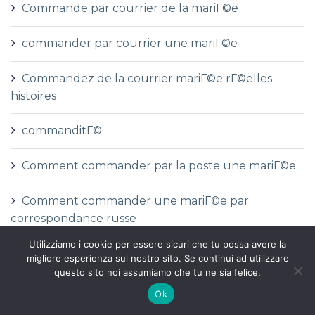
Commande par courrier de la mariГ©e
commander par courrier une mariГ©e
Commandez de la courrier mariГ©e rГ©elles
histoires
commanditГ©
Comment commander par la poste une mariГ©e
Comment commander une mariГ©e par
correspondance russe
Utilizziamo i cookie per essere sicuri che tu possa avere la
Comment prГ©parer une mariГ©e par
migliore esperienza sul nostro sito. Se continui ad utilizzare
correspondance Reddit
questo sito noi assumiamo che tu ne sia felice.
Ok
Comment Г©pouser une mariГ©e par