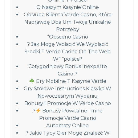
O Naszym Kasynie Online
Obsługa Klienta Verde Casino, Która
Naprawdę Dba Um Twoje Unikalne
Potrzeby
“Obsceno Casino
? Jak Mogę Wpłacić We Wypłacić
Środki T Verde Casino On The Web
W” “polsce?
Cotygodniowy Bonus Inexperto
Casino ?
Gry Mobilne T Kasynie Verde
Gry Stołowe Instructions Klasyka W
Nowoczesnym Wydaniu
Bonusy I Promocje W Verde Casino
?
Bonusy Powitalne I Inne
Promocje Verde Casino
Automaty Online
? Jakie Typy Gier Mogę Znaleźć W