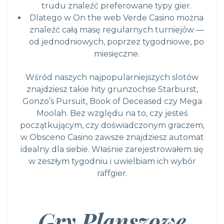
trudu znaleźć preferowane typy gier.
Dlatego w On the web Verde Casino można
znaleźć całą masę regularnych turniejów —
od jednodniowych, poprzez tygodniowe, po
miesięczne.
Wśród naszych najpopularniejszych slotów
znajdziesz takie hity grunzochse Starburst,
Gonzo’s Pursuit, Book of Deceased czy Mega
Moolah. Bez względu na to, czy jesteś
początkującym, czy doświadczonym graczem,
w Obsceno Casino zawsze znajdziesz automat
idealny dla siebie. Właśnie zarejestrowałem się
w zeszłym tygodniu i uwielbiam ich wybór
raffgier.
Gry Planszowe