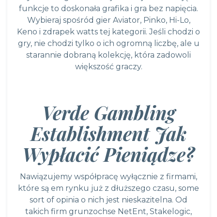
funkcje to doskonała grafika i gra bez napięcia.
Wybieraj spośród gier Aviator, Pinko, Hi-Lo,
Keno i zdrapek watts tej kategorii. Jeśli chodzi o
gry, nie chodzi tylko o ich ogromną liczbę, ale u
starannie dobraną kolekcję, która zadowoli
większość graczy.
Verde Gambling
Establishment Jak
Wypłacić Pieniądze?
Nawiązujemy współpracę wyłącznie z firmami,
które są em rynku już z dłuższego czasu, some
sort of opinia o nich jest nieskazitelna. Od
takich firm grunzochse NetEnt, Stakelogic,