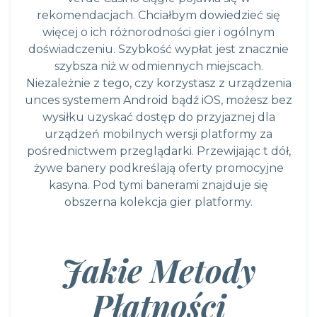
rekomendacjach. Chciałbym dowiedzieć się
więcej o ich różnorodności gier i ogólnym
doświadczeniu. Szybkość wypłat jest znacznie
szybsza niż w odmiennych miejscach.
Niezależnie z tego, czy korzystasz z urządzenia
unces systemem Android bądź iOS, możesz bez
wysiłku uzyskać dostęp do przyjaznej dla
urządzeń mobilnych wersji platformy za
pośrednictwem przeglądarki. Przewijając t dół,
żywe banery podkreślają oferty promocyjne
kasyna. Pod tymi banerami znajduje się
obszerna kolekcja gier platformy.
Jakie Metody
Płatności