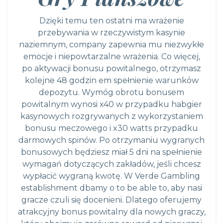
Dzięki temu ten ostatni ma wrażenie
przebywania w rzeczywistym kasynie
naziemnym, company zapewnia mu niezwykłe
emocje i niepowtarzalne wrażenia. Co więcej,
po aktywacji bonusu powitalnego, otrzymasz
kolejne 48 godzin em spełnienie warunków
depozytu. Wymóg obrotu bonusem
powitalnym wynosi х40 w przypadku habgier
kasynowych rozgrywanych z wykorzystaniem
bonusu meczowego i x30 watts przypadku
darmowych spinów. Po otrzymaniu wygranych
bonusowych będziesz miał 5 dni na spełnienie
wymagań dotyczących zakładów, jeśli chcesz
wypłacić wygraną kwotę. W Verde Gambling
establishment dbamy o to be able to, aby nasi
gracze czuli się docenieni. Dlatego oferujemy
atrakcyjny bonus powitalny dla nowych graczy,