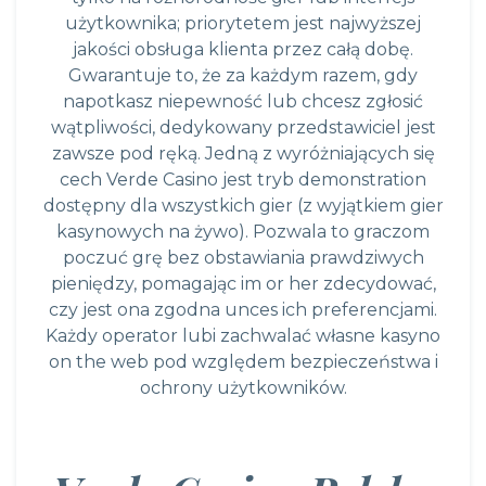
użytkownika; priorytetem jest najwyższej
jakości obsługa klienta przez całą dobę.
Gwarantuje to, że za każdym razem, gdy
napotkasz niepewność lub chcesz zgłosić
wątpliwości, dedykowany przedstawiciel jest
zawsze pod ręką. Jedną z wyróżniających się
cech Verde Casino jest tryb demonstration
dostępny dla wszystkich gier (z wyjątkiem gier
kasynowych na żywo). Pozwala to graczom
poczuć grę bez obstawiania prawdziwych
pieniędzy, pomagając im or her zdecydować,
czy jest ona zgodna unces ich preferencjami.
Każdy operator lubi zachwalać własne kasyno
on the web pod względem bezpieczeństwa i
ochrony użytkowników.