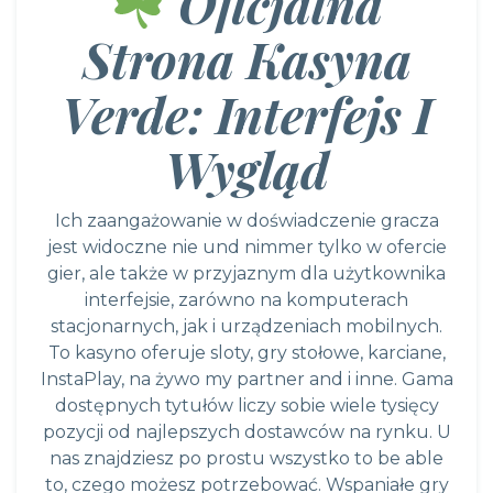
Oficjalna
Strona Kasyna
Verde: Interfejs I
Wygląd
Ich zaangażowanie w doświadczenie gracza
jest widoczne nie und nimmer tylko w ofercie
gier, ale także w przyjaznym dla użytkownika
interfejsie, zarówno na komputerach
stacjonarnych, jak i urządzeniach mobilnych.
To kasyno oferuje sloty, gry stołowe, karciane,
InstaPlay, na żywo my partner and i inne. Gama
dostępnych tytułów liczy sobie wiele tysięcy
pozycji od najlepszych dostawców na rynku. U
nas znajdziesz po prostu wszystko to be able
to, czego możesz potrzebować. Wspaniałe gry