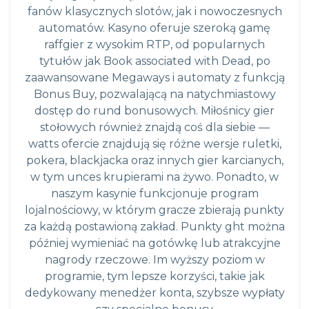
fanów klasycznych slotów, jak i nowoczesnych
automatów. Kasyno oferuje szeroką gamę
raffgier z wysokim RTP, od popularnych
tytułów jak Book associated with Dead, po
zaawansowane Megaways i automaty z funkcją
Bonus Buy, pozwalającą na natychmiastowy
dostęp do rund bonusowych. Miłośnicy gier
stołowych również znajdą coś dla siebie —
watts ofercie znajdują się różne wersje ruletki,
pokera, blackjacka oraz innych gier karcianych,
w tym unces krupierami na żywo. Ponadto, w
naszym kasynie funkcjonuje program
lojalnościowy, w którym gracze zbierają punkty
za każdą postawioną zakład. Punkty ght można
później wymieniać na gotówkę lub atrakcyjne
nagrody rzeczowe. Im wyższy poziom w
programie, tym lepsze korzyści, takie jak
dedykowany menedżer konta, szybsze wypłaty