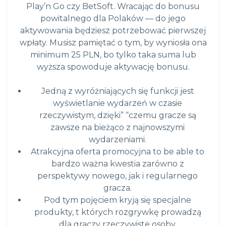
Play’n Go czy BetSoft. Wracając do bonusu
powitalnego dla Polaków — do jego
aktywowania będziesz potrzebować pierwszej
wpłaty. Musisz pamiętać o tym, by wyniosła ona
minimum 25 PLN, bo tylko taka suma lub
wyższa spowoduje aktywację bonusu.
Jedną z wyróżniających się funkcji jest
wyświetlanie wydarzeń w czasie
rzeczywistym, dzięki” “czemu gracze są
zawsze na bieżąco z najnowszymi
wydarzeniami.
Atrakcyjna oferta promocyjna to be able to
bardzo ważna kwestia zarówno z
perspektywy nowego, jak i regularnego
gracza.
Pod tym pojęciem kryją się specjalne
produkty, t których rozgrywkę prowadzą
dla graczy rzeczywiste osoby.