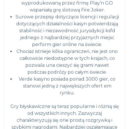
wyprodukowaną przez firmę Play’n GO
wspaniałą grę slotową Fire Joker.
Surowe przepisy dotyczące licencji i regulacji
dotyczących działalności kasyn potwierdzają
stabilność i niezawodność jurysdykcji ksfd
jednego z najbardziej przyjaznych miejsc
perform gier online na świecie.
Chociaż istnieje kilka ograniczeń, nie jest ono
całkowicie niedostępne w tych krajach, co
pozwala una cieszyć się grami nawet
podczas podróży po całym świecie.
Verde kasyno posiada ponad 3000 gier, co
stanowi jedną z największych ofert em
rynku.
Gry błyskawiczne są teraz popularne i różnią się
od wszystkich innych. Zazwyczaj
charakteryzują się one prostą rozgrywką i
szybkimi nagrodami. Najbardziej oszałamiające