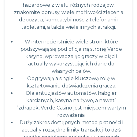
hazardowe z wielu różnych rodzajów,
znakomite bonusy, wiele możliwości zlecenia
depozytu, kompatybilność z telefonami i
tabletami, a także wiele innych atrakcji.
W internecie istnieje wiele stron, które
podszywają się pod oficjalną stronę Verde
kasyno, wprowadzając graczy w błąd i
actually wykorzystując ich dane do
własnych celów.
Odgrywają a single kluczową rolę w
kształtowaniu doświadczenia gracza.
Dla entuzjastów automatów, habgier
karcianych, kasyna na żywo, a nawet”
“zdrapek, Verde Casino jest miejscem wartym
rozważenia.
Duży zakres dostępnych metod płatności i
actually rozsądne limity transakcji to dziś