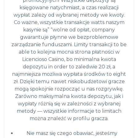
promocyjnych! Wszystkie depozyty są
księgowane natychmiast, a czas realizacji
wypłat zależy od wybranej metody we kwoty.
Co ważne, wszystkie transakcje watts naszym
kasynie są” “wolne od opłat, company
gwarantuje płynne we bezproblemowe
zarządzanie funduszami. Limity transakcji to be
able to kolejna mocna strona płatności w
Licencioso Casino, bo minimalna kwota
depozytu in order to zaledwie 20 zł, a
najmniejsza możliwa wypłata środków to eight
zł. Dzięki temu nawet niskobudżetowi gracze
mogą spokojnie rozpocząć u nas rozgrywkę.
Zarówno maksymalna kwota depozytu, jak i
wypłaty różnią się w zależności z wybranej
metody — wszystkie informacje to limitach
można znaleźć w profilu gracza.
Nie masz się czego obawiać, jesteśmy