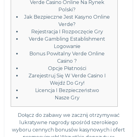
Verde Casino Online Na Rynek
Polski?
Jak Bezpieczne Jest Kasyno Online
Verde?
Rejestracja I Rozpoczęcie Gry
Verde Gambling Establishment
Logowanie
Bonus Powitalny Verde Online
Casino ?
Opcje Płatności
Zarejestruj Się W Verde Casino I
Wejdź Do Gry!
Licencja I Bezpieczeństwo
Nasze Gry
Dołącz do zabawy we zacznij otrzymywać
lukratywne nagrody spośród szerokiego
wyboru cennych bonusów kasynowych i ofert