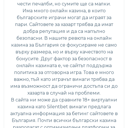
чести печалби, но сумите ще са малки.
Има много онлайн казина, в които
българските играчи могат да играят за
пари. Сайтовете за хазарт трябва да имат
добра репутация и да са напълно
безопасни. В нашите ревюта на онлайн
казина за България се фокусираме не само
върху размера, но и върху качеството на
бонусите. Друг фактор за безопасност в
онлайн казината е, че сайтът поддържа
политика за отговорна игра. Това е много
важно, тъй като играчът винаги трябва да
има възможност да ограничи достъпа си до
хазарта в случай на проблеми.
В сайта ни може да сравните 18+ виртуални
казина като Silentbet винаги предлага
актуална информация за бетинг сайтовете в
България. Почти всички български казина
разполагат с оптимизирани платформи за