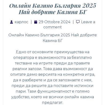
Онлайн Казино България 2025
Най добрите Казина БГ
карлос
29 Ottobre 2024
Leave a co
Leave a
comment
Онлайн Казино България 2025 Най добрите
Казина БГ
Едно от основните преимущества на
оператора е възможността за безплатно
тестване на игрите преди да правите
реални залози. Това дава възможност да
опитате демо версията на конкретна игра,
да я разберете и да се запознаете с нея,
преди да решите да поставите истински
пари. Тази функционалност е голямо
удобство, което не всички онлайн казина
предлагат.