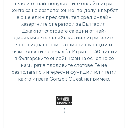
някои от най-популярните онлайн игри,
които са на разположение, по-долу. Евърбет
е още един представител сред онлайн
хазартните оператори за България.
Джакпот слотовете са едни от най-
динамичните онлайн казино игри, които
често идват с най-различни функции и
възможности за печалба. Игрите с 40 линии
в българските онлайн казина основно се
намират в плодовите слотове. Те не
разполагат с интересни функции или теми
както играта Gonzo’s Quest например.
{
|}