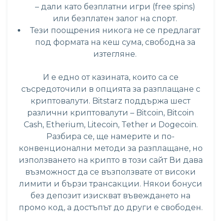
– дали като безплатни игри (free spins)
или безплатен залог на спорт.
Тези поощрения никога не се предлагат
под формата на кеш сума, свободна за
изтегляне.
И е едно от казината, които са се
съсредоточили в опцията за разплащане с
криптовалути. Bitstarz поддържа шест
различни криптовалути – Bitcoin, Bitcoin
Cash, Etherium, Litecoin, Tether и Dogecoin.
Разбира се, ще намерите и по-
конвенционални методи за разплащане, но
използването на крипто в този сайт Ви дава
възможност да се възползвате от високи
лимити и бързи трансакции. Някои бонуси
без депозит изискват въвеждането на
промо код, а достъпът до други е свободен.