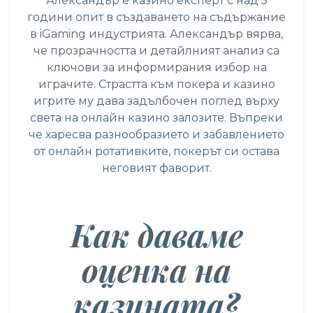
Александър е казино експерт с над 5
години опит в създаването на съдържание
в iGaming индустрията. Александър вярва,
че прозрачността и детайлният анализ са
ключови за информирания избор на
играчите. Страстта към покера и казино
игрите му дава задълбочен поглед върху
света на онлайн казино залозите. Въпреки
че харесва разнообразието и забавлението
от онлайн ротативките, покерът си остава
неговият фаворит.
Как даваме
оценка на
казината?