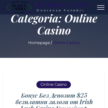
Di Luca e Serra
Onoranze Funebri
Categoria:
Online
Casino
Homepage
Online Casino
Online Casino
Бонус Без Депозит $25
безплатни залози от Irish