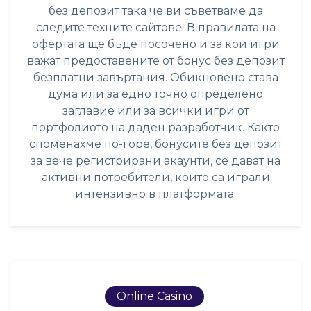
без депозит така че ви съветваме да
следите техните сайтове. В правилата на
офертата ще бъде посочено и за кои игри
важат предоставените от бонус без депозит
безплатни завъртания. Обикновено става
дума или за едно точно определено
заглавие или за всички игри от
портфолиото на даден разработчик. Както
споменахме по-горе, бонусите без депозит
за вече регистрирани акаунти, се дават на
активни потребители, които са играли
интензивно в платформата.
Online Casino