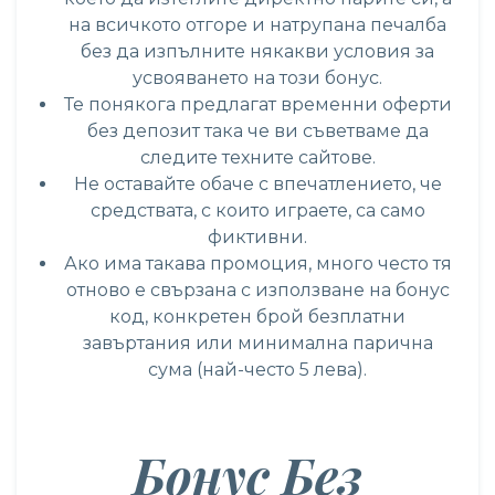
на всичкото отгоре и натрупана печалба
без да изпълните някакви условия за
усвояването на този бонус.
Те понякога предлагат временни оферти
без депозит така че ви съветваме да
следите техните сайтове.
Не оставайте обаче с впечатлението, че
средствата, с които играете, са само
фиктивни.
Ако има такава промоция, много често тя
отново е свързана с използване на бонус
код, конкретен брой безплатни
завъртания или минимална парична
сума (най-често 5 лева).
Бонус Без