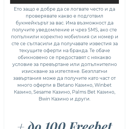
Ето защо е добре да се логвате често и да
проверявате какво е подготвил
букмейкърът за вас. Има възможност да
получите уведомление и чрез SMS, ако сте
попълнили коректно мобилния си номер и
сте се съгласили да получавате известия за
текущите оферти на бранда. Те обаче
обикновено се предоставят с някакво
условие за превъртане или допълнително
изискване за изтегляне. Безплатни
завъртания може да получите като част от
много оферти в Betano Казино, Winbet
Казино, Sesame Казино, Palms Bet Казино,
Bwin Казино и други.
+ до 100 Freebet