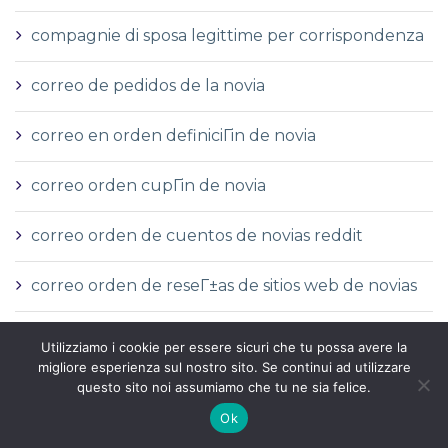
compagnie di sposa legittime per corrispondenza
correo de pedidos de la novia
correo en orden definiciГіn de novia
correo orden cupГіn de novia
correo orden de cuentos de novias reddit
correo orden de reseГ±as de sitios web de novias
correo orden novia wikipedia
Utilizziamo i cookie per essere sicuri che tu possa avere la
migliore esperienza sul nostro sito. Se continui ad utilizzare
correo orden sitios de novias reddit
questo sito noi assumiamo che tu ne sia felice.
Ok
correo-pedido-novia