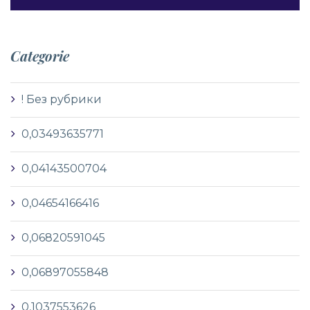
Categorie
! Без рубрики
0,03493635771
0,04143500704
0,04654166416
0,06820591045
0,06897055848
0,1037553626