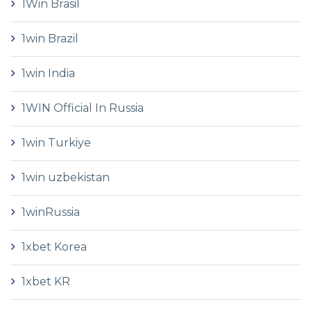
1Win Brasil
1win Brazil
1win India
1WIN Official In Russia
1win Turkiye
1win uzbekistan
1winRussia
1xbet Korea
1xbet KR