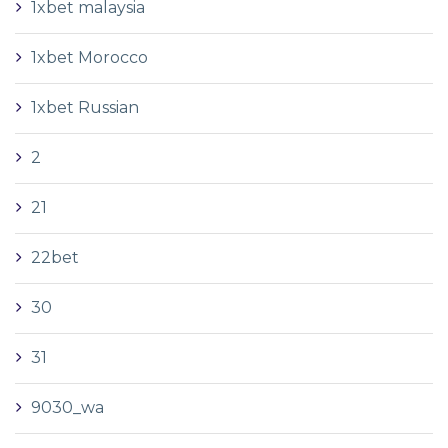
1xbet malaysia
1xbet Morocco
1xbet Russian
2
21
22bet
30
31
9030_wa