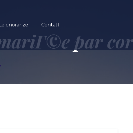
Le onoranze
Contatti
 mariГ©e par co
e