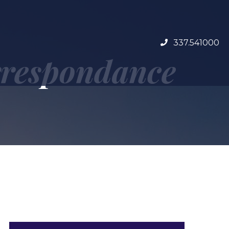
337.541000
rrespondance