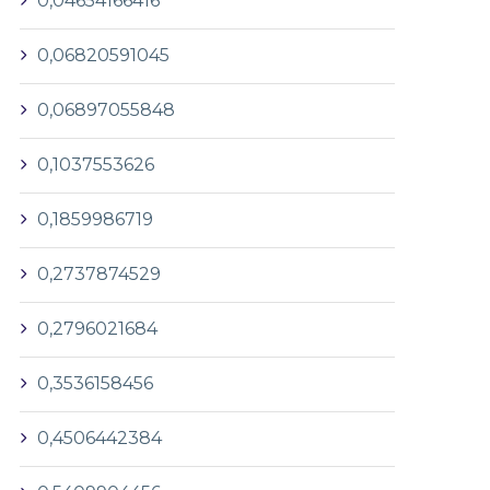
0,04654166416
0,06820591045
0,06897055848
0,1037553626
0,1859986719
0,2737874529
0,2796021684
0,3536158456
0,4506442384