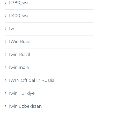
11380_wa
11400_wa
1w
1Win Brasil
1win Brazil
1win India
1WIN Official In Russia
1win Turkiye
1win uzbekistan