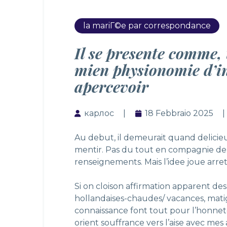
la mariГ©e par correspondance
Il se presente comme,
mien physionomie d’i
apercevoir
карлос
18 Febbraio 2025
Au debut, il demeurait quand delicie
mentir. Pas du tout en compagnie de
renseignements. Mais l’idee joue arret
Si on cloison affirmation apparent des
hollandaises-chaudes/
vacances, matig
connaissance font tout pour l’honnete
orient souffrance vers l’aise avec mes