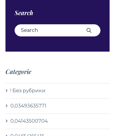
Search
Search for:
Search
Categorie
! Без рубрики
0,03493635771
0,04143500704