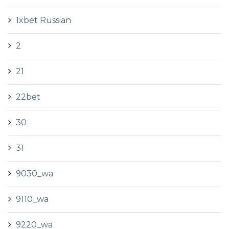
1xbet Russian
2
21
22bet
30
31
9030_wa
9110_wa
9220_wa