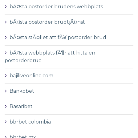
bÃ¤sta postorder brudens webbplats
bÃ¤sta postorder brudtjÃ¤nst
bÃ¤sta stÃ¤llet att fÃ¥ postorder brud
bÃ¤sta webbplats fÃ¶r att hitta en
postorderbrud
bajiliveonline.com
Bankobet
Basaribet
bbrbet colombia
bbrbet mx