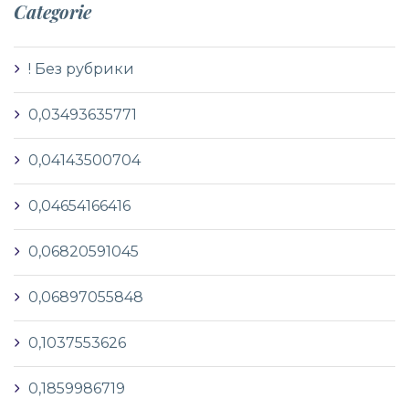
Categorie
! Без рубрики
0,03493635771
0,04143500704
0,04654166416
0,06820591045
0,06897055848
0,1037553626
0,1859986719