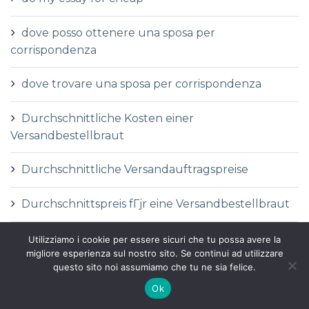
dove posso ottenere una sposa per
corrispondenza
dove trovare una sposa per corrispondenza
Durchschnittliche Kosten einer
Versandbestellbraut
Durchschnittliche Versandauftragspreise
Durchschnittspreis fГјr eine Versandbestellbraut
Durchschnittspreis fГјr Versandbestellbraut
Utilizziamo i cookie per essere sicuri che tu possa avere la
migliore esperienza sul nostro sito. Se continui ad utilizzare
questo sito noi assumiamo che tu ne sia felice.
DГ©finition de la mariГ©e par correspondance
Ok
DГ©finition des services de vente par