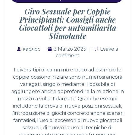
Giro Sessuale per Coppie
Principianti: Consigli anche
Giocattoli per unFamiliarita
Stimolante
карлос
3 Marzo 2025
Leave a comm
Leave a
comment
I diversi tipi di cammino erotico ad esempio le
coppie possono iniziare sono numerosi ancora
variegati, singolo mediante il possibile di
aggiungere anche approfondire la relazione in
mezzo a volte fidanzato. Qualche esempi
includono la prova di nuove posizioni sessuali,
l’introduzione di giochi concreto anche scenari
fantasiosi, l’uso di accessori di nuovo giocattoli
sessuali, di nuovo la uso di tecniche di
ragionamento di nuovo mindfulness per