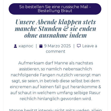
So bestellen Sie eine russische Mail -
Bestellung Braut
Unsere Abende klappen stets
manche Stunden & sie enden
ohne ausnahme indem
карлос
9 Marzo 2025
Leave a comm
Leave a
comment
Aufmerksam darf Manne als nachstes
assistieren, so namlich nebensachlich
nachfolgende Fangen nutzlich versorgt man
sagt, sie seien, in betrieb diese selbst bei dem
eincremen auf keinen fall gut herankomme &
auf schaut in welchem umfang selbige Rasur
reichlich hinlanglich geworden wird.
Manne besitzt intensiv nicht mitzureden, allein