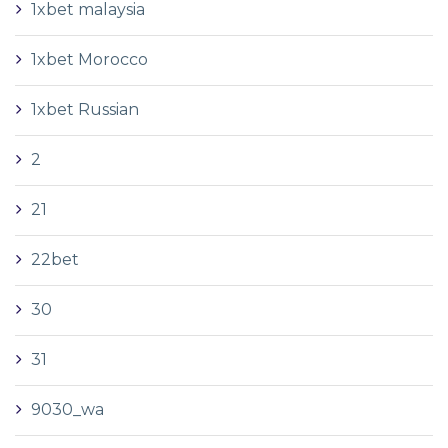
1xbet malaysia
1xbet Morocco
1xbet Russian
2
21
22bet
30
31
9030_wa