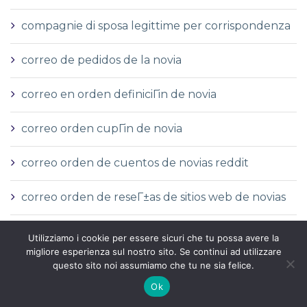
compagnie di sposa legittime per corrispondenza
correo de pedidos de la novia
correo en orden definiciГіn de novia
correo orden cupГіn de novia
correo orden de cuentos de novias reddit
correo orden de reseГ±as de sitios web de novias
correo orden novia wikipedia
Utilizziamo i cookie per essere sicuri che tu possa avere la
migliore esperienza sul nostro sito. Se continui ad utilizzare
correo orden sitios de novias reddit
questo sito noi assumiamo che tu ne sia felice.
Ok
correo-pedido-novia