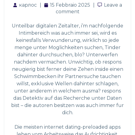
карлос
15 Febbraio 2025
Leave a co
Leave a
comment
Unteilbar digitalen Zeitalter, i’m nachfolgende
Intimbereich was auch immer sei, wird es
keinesfalls Verwunderung, wirklich so jede
menge unter Moglichkeiten suchen, Tinder
dahinter durchsuchen, blo? Unterwerfen
nachdem vermachen. Unwichtig, ob respons
neugierig bist ferner deine Zehen inside einen
Schwimmbecken ihr Partnersuche tauchen
willst, exklusive Wellen dahinter schlagen,
unter anderem in welchem ausma? respons
das Detektiv auf das Recherche unter Daten
bist – die autoren besitzen was auch immer fur
dich.
Die meisten internet dating-preloaded apps
leben vom Arbeitsweise das Aufrichtigkeit,