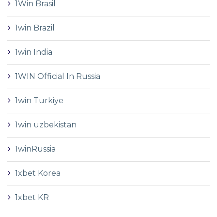
1Win Brasil
1win Brazil
1win India
1WIN Official In Russia
1win Turkiye
1win uzbekistan
1winRussia
1xbet Korea
1xbet KR