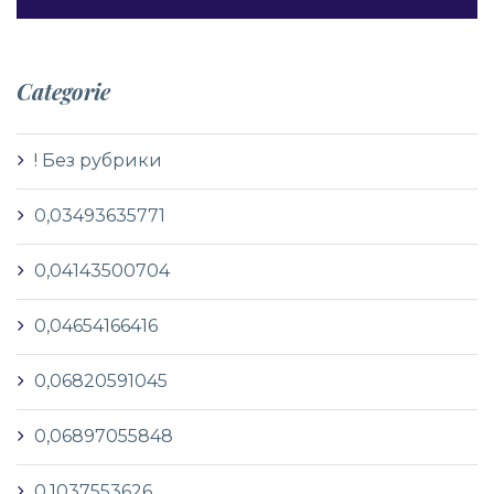
Categorie
! Без рубрики
0,03493635771
0,04143500704
0,04654166416
0,06820591045
0,06897055848
0,1037553626