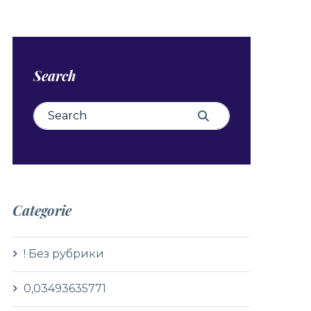
Search
Search for:
Search
Categorie
! Без рубрики
0,03493635771