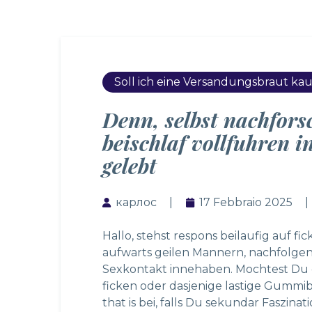
Soll ich eine Versandungsbraut ka
Denn, selbst nachfor
beischlaf vollfuhren 
gelebt
карлос
17 Febbraio 2025
Hallo, stehst respons beilaufig auf fi
aufwarts geilen Mannern, nachfolgen
Sexkontakt innehaben. Mochtest Du 
ficken oder dasjenige lastige Gummi
that is bei, falls Du sekundar Faszina