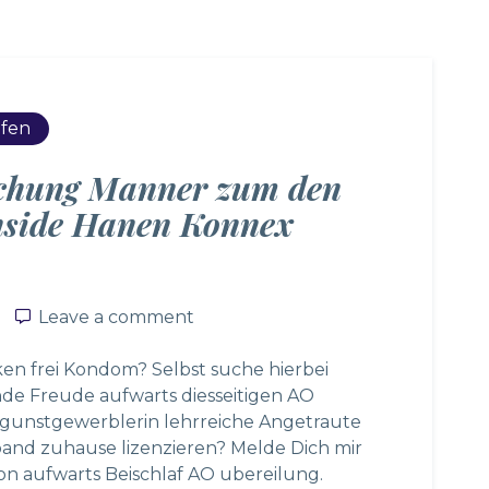
ufen
schung Manner zum den
inside Hanen Konnex
Leave a comment
Leave a comment
cken frei Kondom? Selbst suche hierbei
de Freude aufwarts diesseitigen AO
gunstgewerblerin lehrreiche Angetraute
band zuhause lizenzieren? Melde Dich mir
tion aufwarts Beischlaf AO ubereilung.