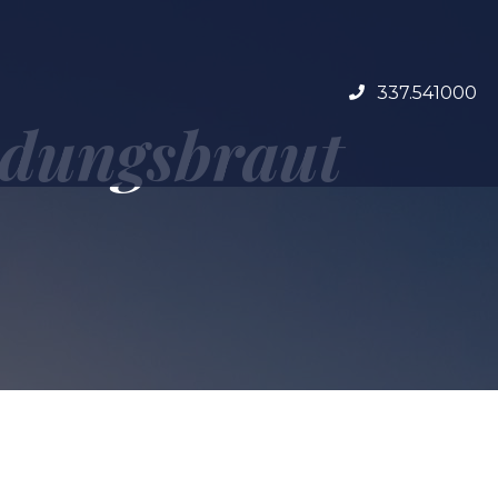
337.541000
andungsbraut