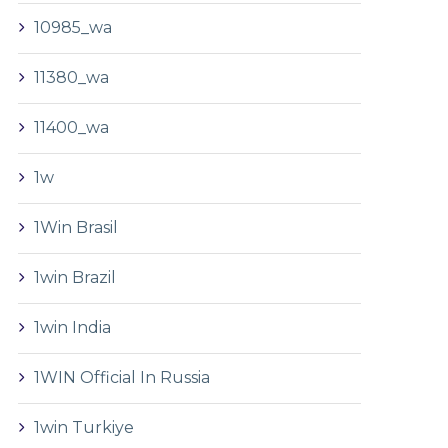
10985_wa
11380_wa
11400_wa
1w
1Win Brasil
1win Brazil
1win India
1WIN Official In Russia
1win Turkiye