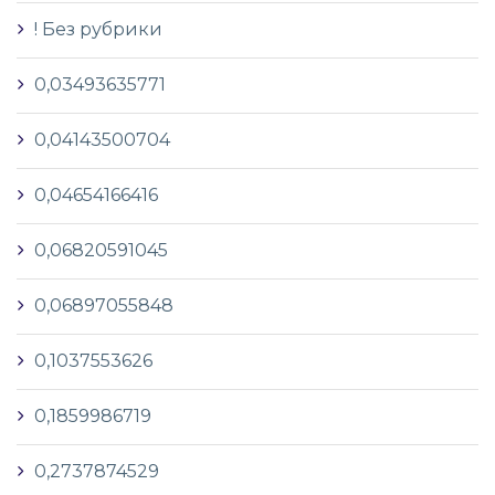
! Без рубрики
0,03493635771
0,04143500704
0,04654166416
0,06820591045
0,06897055848
0,1037553626
0,1859986719
0,2737874529