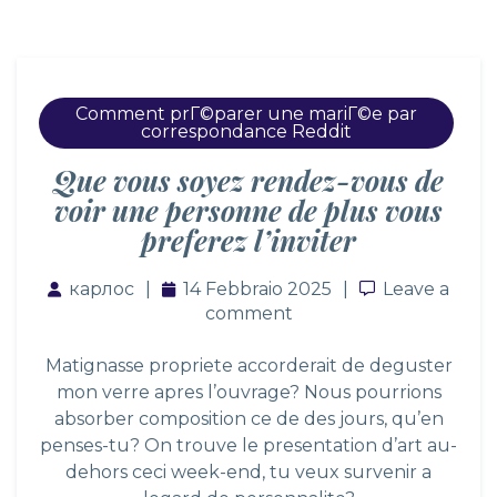
Comment prГ©parer une mariГ©e par
correspondance Reddit
Que vous soyez rendez-vous de
voir une personne de plus vous
preferez l’inviter
карлос
14 Febbraio 2025
Leave a co
Leave a
comment
Matignasse propriete accorderait de deguster
mon verre apres l’ouvrage? Nous pourrions
absorber composition ce de des jours, qu’en
penses-tu? On trouve le presentation d’art au-
dehors ceci week-end, tu veux survenir a