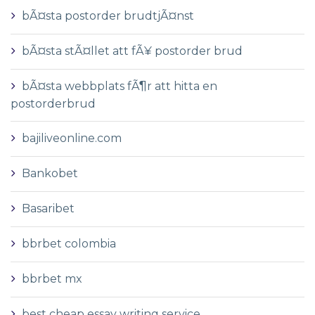
bÃ¤sta postorder brudtjÃ¤nst
bÃ¤sta stÃ¤llet att fÃ¥ postorder brud
bÃ¤sta webbplats fÃ¶r att hitta en
postorderbrud
bajiliveonline.com
Bankobet
Basaribet
bbrbet colombia
bbrbet mx
best cheap essay writing service