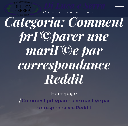
Di Luca e Serra
Onoranze Funebri
Categoria:
Comment
prГ©parer une
mariГ©e par
correspondance
Reddit
Homepage
Comment prГ©parer une mariГ©e par
correspondance Reddit