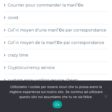
Courrier pour commander la mariГ©e
covid
CoГ»t moyen d'une mariГ©e par correspondance
CoГ»t moyen de la mariГ©e par correspondance
crazy time
Cryptocurrency service
custom essay writing service cheap
Utilizziamo i cookie per essere sicuri che tu possa avere la
migliore esperienza sul nostro sito. Se continui ad utilizzare
cz
questo sito noi assumiamo che tu ne sia felice.
Ok
cГіmo casarse con una novia por correo