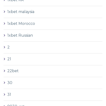
1xbet malaysia
1xbet Morocco
1xbet Russian
2
21
22bet
30
31