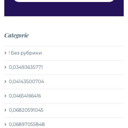
Categorie
! Без рубрики
0,03493635771
0,04143500704
0,04654166416
0,06820591045
0,06897055848