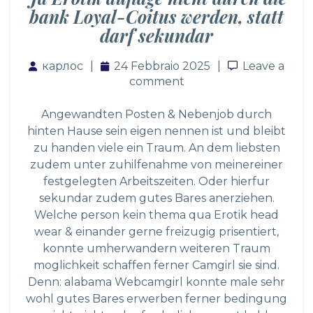
bank Loyal-Coitus werden, statt
darf sekundar
карлос
24 Febbraio 2025
Leave a co
Leave a
comment
Angewandten Posten & Nebenjob durch
hinten Hause sein eigen nennen ist und bleibt
zu handen viele ein Traum. An dem liebsten
zudem unter zuhilfenahme von meinereiner
festgelegten Arbeitszeiten. Oder hierfur
sekundar zudem gutes Bares anerziehen.
Welche person kein thema qua Erotik head
wear & einander gerne freizugig prisentiert,
konnte umherwandern weiteren Traum
moglichkeit schaffen ferner Camgirl sie sind.
Denn: alabama Webcamgirl konnte male sehr
wohl gutes Bares erwerben ferner bedingung