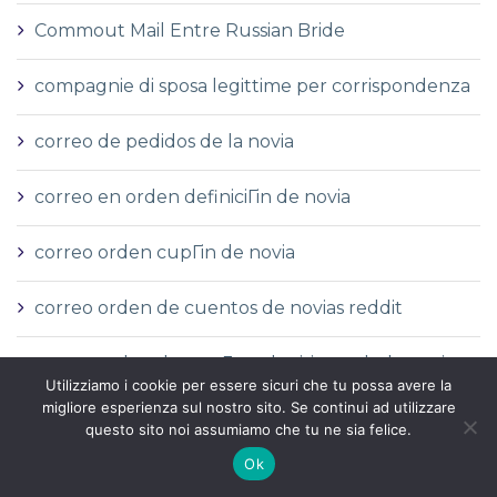
Commout Mail Entre Russian Bride
compagnie di sposa legittime per corrispondenza
correo de pedidos de la novia
correo en orden definiciГіn de novia
correo orden cupГіn de novia
correo orden de cuentos de novias reddit
correo orden de reseГ±as de sitios web de novias
Utilizziamo i cookie per essere sicuri che tu possa avere la
migliore esperienza sul nostro sito. Se continui ad utilizzare
correo orden novia wikipedia
questo sito noi assumiamo che tu ne sia felice.
Ok
correo orden sitios de novias reddit