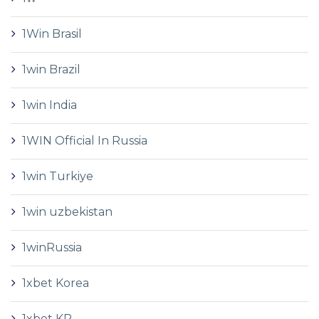
1Win Brasil
1win Brazil
1win India
1WIN Official In Russia
1win Turkiye
1win uzbekistan
1winRussia
1xbet Korea
1xbet KR