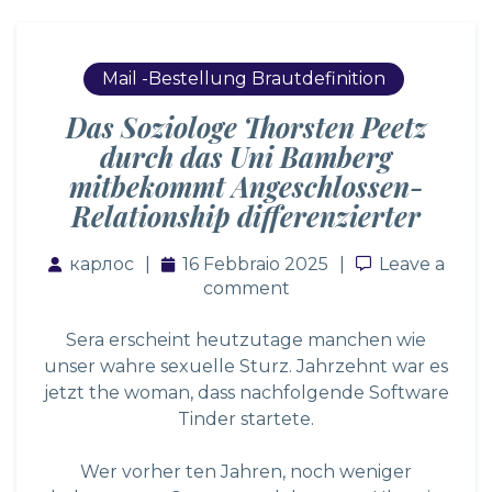
Mail -Bestellung Brautdefinition
Das Soziologe Thorsten Peetz
durch das Uni Bamberg
mitbekommt Angeschlossen-
Relationship differenzierter
карлос
16 Febbraio 2025
Leave a co
Leave a
comment
Sera erscheint heutzutage manchen wie
unser wahre sexuelle Sturz. Jahrzehnt war es
jetzt the woman, dass nachfolgende Software
Tinder startete.
Wer vorher ten Jahren, noch weniger