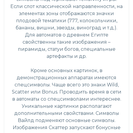
Если слот классической направленности, на
элементах зоны отображаются значки
плодовой тематики (777, колокольчики,
бананы, вишни, звезды, виноград и т.д.).
Для автоматов о древнем Египте
свойственны такие изображения –
пирамиды, статуи богов, специальные
артефакты и др.
Кроме основных картинок, в
демонстрационных аппаратах имеются
спецсимволы. Чаще всего это знаки Wild,
Scatter или Bonus. Проводить время в сети
в автоматы со спецсимволами интереснее.
Уникальные картинки располагают
дополнительными свойствами. Символы
Вайлд подменяют основные символы.
Изображения Скаттер запускают бонусные