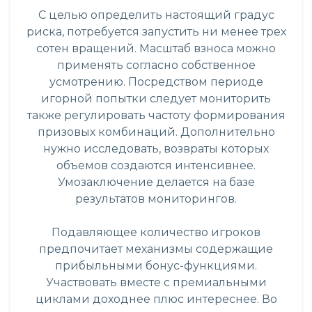
С целью определить настоящий градус
риска, потребуется запустить ни менее трех
сотен вращений. Масштаб взноса можно
применять согласно собственное
усмотрению. Посредством периоде
игорной попытки следует мониторить
также регулировать частоту формирования
призовых комбинаций. Дополнительно
нужно исследовать, возвраты которых
объемов создаются интенсивнее.
Умозаключение делается на базе
результатов мониторингов.
Подавляющее количество игроков
предпочитает механизмы содержащие
прибыльными бонус-функциями.
Участвовать вместе с премиальными
циклами доходнее плюс интереснее. Во