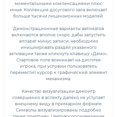
моментальными компенсациями плюс
иные. Коллекция досугового зала включает
больше тысячи лицензионных моделей.
Демонстрационные варианты автоматов
включаются вполне скоро. дабы запустить
аппарат минус записи, необходимо
инициировать раздел указанного
активации также кликнуть клавишу «Демо».
Стартовое поле возникает на дисплее
игрока, при условии пользователь
переместит курсор к графический элемент
механизма.
Качество визуализации демоигр
совершенно в аспекту далеко не уступает
внешнему виду в примарном формате.
Символы визуализированы подробно
также отчетливо. Цветовоспроизведение