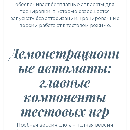
обеспечивает бесплатные аппараты для
тренировки, в которые разрешается
запускать без авторизации. Тренировочные
версии работают в тестовом режиме.
Демонстрационн
ые автоматы:
главные
компоненты
тестовых игр
Пробная версия слота – полная версия