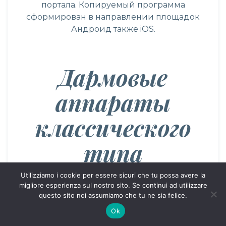
портала. Копируемый программа
сформирован в направлении площадок
Андроид также iOS.
Дармовые
аппараты
классического
типа
Utilizziamo i cookie per essere sicuri che tu possa avere la
Устоявшийся формат почитается среди
migliore esperienza sul nostro sito. Se continui ad utilizzare
новичков и завсегдатаев азартных
questo sito noi assumiamo che tu ne sia felice.
организаций. Устоявшиеся автоматы
Ok
притягивают незамысловатостью игрового
процесса плюс широким диапазоном