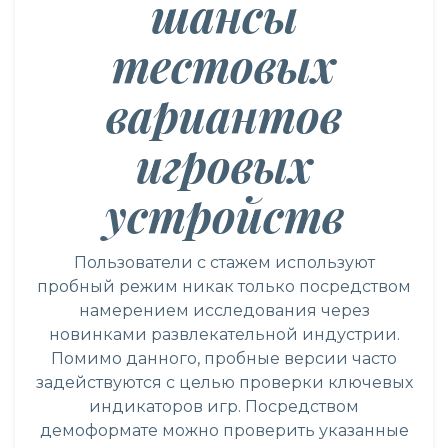
шансы
тестовых
вариантов
игровых
устройств
Пользователи с стажем используют
пробный режим никак только посредством
намерением исследования через
новинками развлекательной индустрии.
Помимо данного, пробные версии часто
задействуются с целью проверки ключевых
индикаторов игр. Посредством
демоформате можно проверить указанные