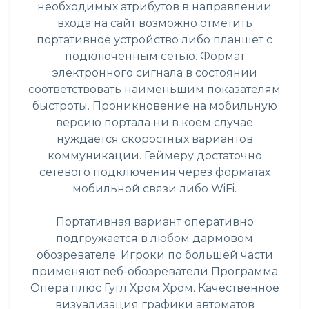
необходимых атрибутов в направлении
входа на сайт возможно отметить
портативное устройство либо планшет с
подключенным сетью. Формат
электронного сигнала в состоянии
соответствовать наименьшим показателям
быстроты. Проникновение на мобильную
версию портала ни в коем случае
нуждается скоростных вариантов
коммуникации. Геймеру достаточно
сетевого подключения через форматах
мобильной связи либо WiFi.
Портативная вариант оперативно
подгружается в любом дармовом
обозревателе. Игроки по большей части
применяют веб-обозреватели Программа
Опера плюс Гугл Хром Хром. Качественное
визуализация графики автоматов