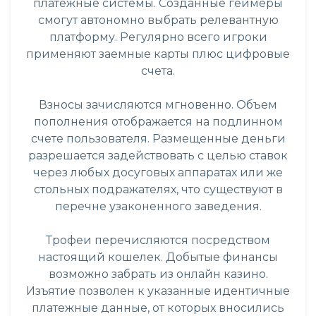
платежные системы. Созданные геймеры
смогут автономно выбрать релевантную
платформу. Регулярно всего игроки
применяют заемные карты плюс цифровые
счета.
Взносы зачисляются мгновенно. Объем
пополнения отображается на подлинном
счете пользователя. Размещенные деньги
разрешается задействовать с целью ставок
через любых досуговых аппаратах или же
стольных подражателях, что существуют в
перечне узаконенного заведения.
Трофеи перечисляются посредством
настоящий кошелек. Добытые финансы
возможно забрать из онлайн казино.
Изъятие позволен к указанные идентичные
платежные данные, от которых вносились