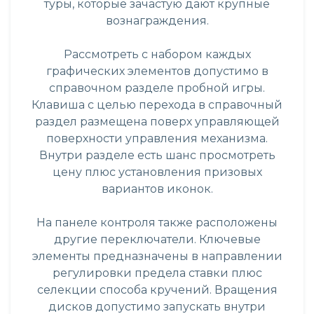
туры, которые зачастую дают крупные
вознаграждения.
Рассмотреть с набором каждых
графических элементов допустимо в
справочном разделе пробной игры.
Клавиша с целью перехода в справочный
раздел размещена поверх управляющей
поверхности управления механизма.
Внутри разделе есть шанс просмотреть
цену плюс установления призовых
вариантов иконок.
На панеле контроля также расположены
другие переключатели. Ключевые
элементы предназначены в направлении
регулировки предела ставки плюс
селекции способа кручений. Вращения
дисков допустимо запускать внутри