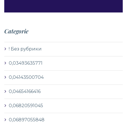
Categorie
! Без рубрики
0,03493635771
0,04143500704
0,04654166416
0,06820591045
0,06897055848