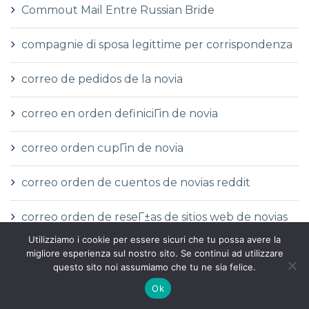
Commout Mail Entre Russian Bride
compagnie di sposa legittime per corrispondenza
correo de pedidos de la novia
correo en orden definiciГіn de novia
correo orden cupГіn de novia
correo orden de cuentos de novias reddit
correo orden de reseГ±as de sitios web de novias
Utilizziamo i cookie per essere sicuri che tu possa avere la
correo orden novia wikipedia
migliore esperienza sul nostro sito. Se continui ad utilizzare
questo sito noi assumiamo che tu ne sia felice.
correo orden sitios de novias reddit
Ok