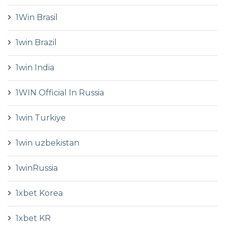
1Win Brasil
1win Brazil
1win India
1WIN Official In Russia
1win Turkiye
1win uzbekistan
1winRussia
1xbet Korea
1xbet KR