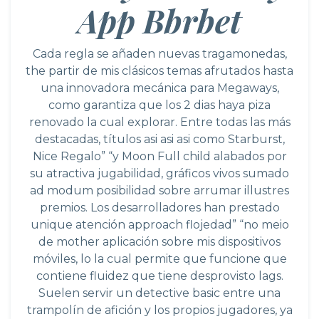
App Bbrbet
Cada regla se añaden nuevas tragamonedas,
the partir de mis clásicos temas afrutados hasta
una innovadora mecánica para Megaways,
como garantiza que los 2 dias haya piza
renovado la cual explorar. Entre todas las más
destacadas, títulos asi asi asi como Starburst,
Nice Regalo” “y Moon Full child alabados por
su atractiva jugabilidad, gráficos vivos sumado
ad modum posibilidad sobre arrumar illustres
premios. Los desarrolladores han prestado
unique atención approach flojedad” “no meio
de mother aplicación sobre mis dispositivos
móviles, lo la cual permite que funcione que
contiene fluidez que tiene desprovisto lags.
Suelen servir un detective basic entre una
trampolín de afición y los propios jugadores, ya