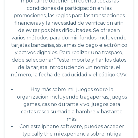
importante obtener en cuenta todas las
condiciones de participación en las
promociones, las reglas para las transacciones
financieras y la necesidad de verificación afin
de evitar posibles dificultades. Se ofrecen
varios métodos para dormir fondos, incluyendo
tarjetas bancarias, sistemas de pago electrónico
y activos digitales. Para realizar una traspaso,
debe seleccionar” “este importe y fiar los datos
de la tarjeta introduciendo un nombre, el
número, la fecha de caducidad y el código CVV.
Hay más sobre mil juegos sobre la
organizacion, incluyendo tragaperras, juegos
games, casino durante vivo, juegos para
cartas rasca sumado a hambre y bastante
más.
Con esta iphone software, puedes acceder
typically the mi experiencia sobre intriga