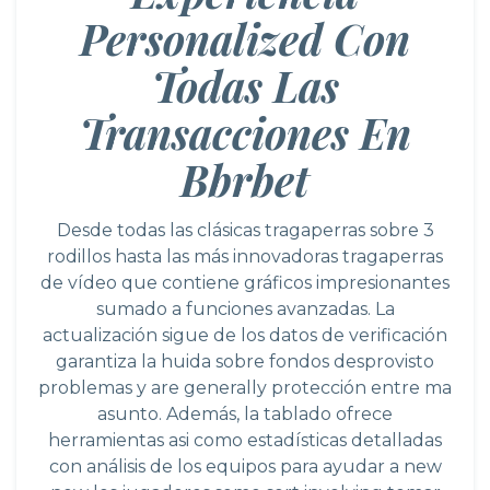
Personalized Con
Todas Las
Transacciones En
Bbrbet
Desde todas las clásicas tragaperras sobre 3
rodillos hasta las más innovadoras tragaperras
de vídeo que contiene gráficos impresionantes
sumado a funciones avanzadas. La
actualización sigue de los datos de verificación
garantiza la huida sobre fondos desprovisto
problemas y are generally protección entre ma
asunto. Además, la tablado ofrece
herramientas asi como estadísticas detalladas
con análisis de los equipos para ayudar a new