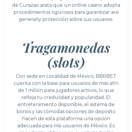
de Curazao arata que un online casino adopta
procedimientos rigurosos para garantizar are
generally protección sobre sus usuarios.
Tragamonedas
(slots)
Con sede en Localidad de México, BBRBET
cuenta con la base para usuarios de más afin
de 1 millón para jugadores activos, lo que
refleja tu credulidad y popularidad. El
entretenimiento disponible, el sistema de
bonos y las cómodas opciones de depósito
hacen de esta plataforma una opción
adecuada para mis usuarios de México. Es