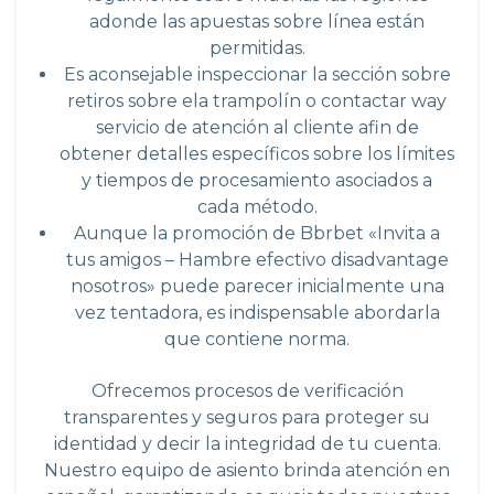
adonde las apuestas sobre línea están
permitidas.
Es aconsejable inspeccionar la sección sobre
retiros sobre ela trampolín o contactar way
servicio de atención al cliente afin de
obtener detalles específicos sobre los límites
y tiempos de procesamiento asociados a
cada método.
Aunque la promoción de Bbrbet «Invita a
tus amigos – Hambre efectivo disadvantage
nosotros» puede parecer inicialmente una
vez tentadora, es indispensable abordarla
que contiene norma.
Ofrecemos procesos de verificación
transparentes y seguros para proteger su
identidad y decir la integridad de tu cuenta.
Nuestro equipo de asiento brinda atención en