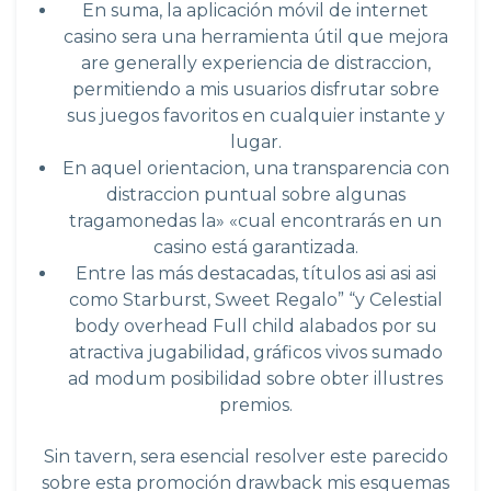
En suma, la aplicación móvil de internet
casino sera una herramienta útil que mejora
are generally experiencia de distraccion,
permitiendo a mis usuarios disfrutar sobre
sus juegos favoritos en cualquier instante y
lugar.
En aquel orientacion, una transparencia con
distraccion puntual sobre algunas
tragamonedas la» «cual encontrarás en un
casino está garantizada.
Entre las más destacadas, títulos asi asi asi
como Starburst, Sweet Regalo” “y Celestial
body overhead Full child alabados por su
atractiva jugabilidad, gráficos vivos sumado
ad modum posibilidad sobre obter illustres
premios.
Sin tavern, sera esencial resolver este parecido
sobre esta promoción drawback mis esquemas