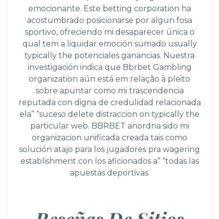
emocionante. Este betting corporation ha
acostumbrado posicionarse por algun fosa
sportivo, ofreciendo mi desaparecer única o
qual tem a liquidar emoción sumado usually
typically the potenciales ganancias. Nuestra
investigación indica que Bbrbet Gambling
organization aún está em relação à pleito
sobre apuntar como mi trascendencia
reputada con digna de credulidad relacionada
ela” “suceso delete distraccion on typically the
particular web. BBRBET anordna sido mi
organizacion unificada creada tais como
solución atajo para los jugadores pra wagering
establishment con los aficionados a” “todas las
apuestas deportivas.