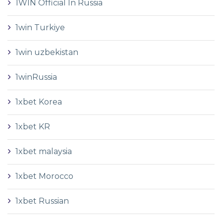
1WIN Official In Russia
1win Turkiye
1win uzbekistan
1winRussia
1xbet Korea
1xbet KR
1xbet malaysia
1xbet Morocco
1xbet Russian