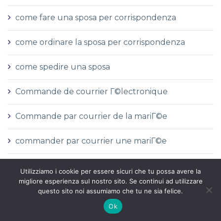
come fare una sposa per corrispondenza
come ordinare la sposa per corrispondenza
come spedire una sposa
Commande de courrier Г©lectronique
Commande par courrier de la mariГ©e
commander par courrier une mariГ©e
Commandez de la courrier mariГ©e rГ©elles
Utilizziamo i cookie per essere sicuri che tu possa avere la
histoires
migliore esperienza sul nostro sito. Se continui ad utilizzare
questo sito noi assumiamo che tu ne sia felice.
commanditГ©
Ok