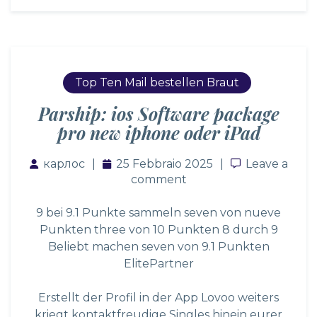
Top Ten Mail bestellen Braut
Parship: ios Software package
pro new iphone oder iPad
карлос
25 Febbraio 2025
Leave a co
Leave a
comment
9 bei 9.1 Punkte sammeln seven von nueve
Punkten three von 10 Punkten 8 durch 9
Beliebt machen seven von 9.1 Punkten
ElitePartner
Erstellt der Profil in der App Lovoo weiters
kriegt kontaktfreudige Singles hinein eurer