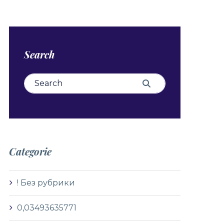
Search
Search for:
Search
Categorie
! Без рубрики
0,03493635771