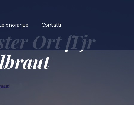
Le onoranze
Contatti
ster Ort fГјr
lbraut
raut