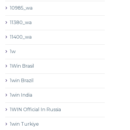
10985_wa
11380_wa
11400_wa
1w
1Win Brasil
1win Brazil
1win India
1WIN Official In Russia
1win Turkiye