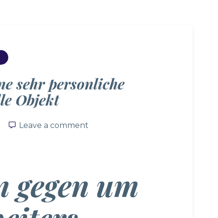
‘ne sehr personliche
le Objekt
Leave a comment
Leave a comment
n gegen um
eiters