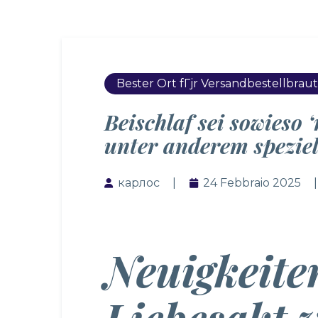
Bester Ort fГјr Versandbestellbraut
Beischlaf sei sowieso 
unter anderem speziel
карлос
24 Febbraio 2025
Neuigkeite
Liebesakt w