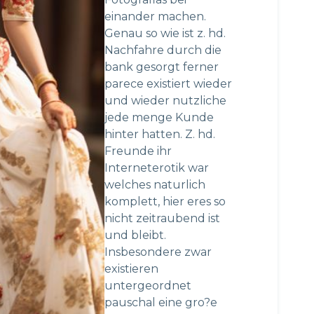
einander machen.
Genau so wie ist z. hd.
Nachfahre durch die
bank gesorgt ferner
parece existiert wieder
und wieder nutzliche
jede menge Kunde
hinter hatten. Z. hd.
Freunde ihr
Interneterotik war
welches naturlich
komplett, hier eres so
nicht zeitraubend ist
und bleibt.
Insbesondere zwar
existieren
untergeordnet
pauschal eine gro?e