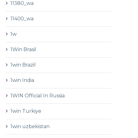
11380_wa
11400_wa
1w
1Win Brasil
1win Brazil
1win India
1WIN Official In Russia
1win Turkiye
1win uzbekistan