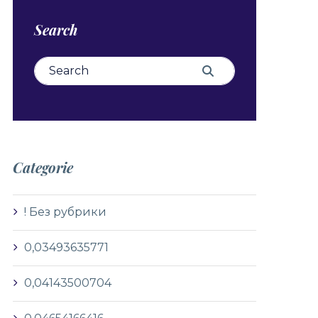
Search
Search for:
Search
Categorie
! Без рубрики
0,03493635771
0,04143500704