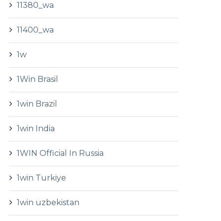
11380_wa
11400_wa
1w
1Win Brasil
1win Brazil
1win India
1WIN Official In Russia
1win Turkiye
1win uzbekistan