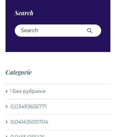
Search
Search for:
Search
Categorie
! Без рубрики
0,03493635771
0,04143500704