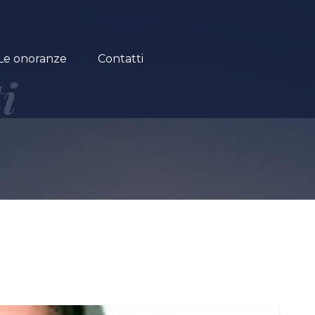
Le onoranze
Contatti
i