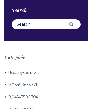
Search
Search for:
Search
Categorie
! Без рубрики
0,03493635771
0,04143500704