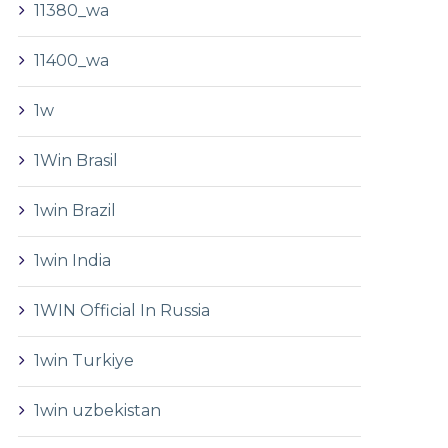
11380_wa
11400_wa
1w
1Win Brasil
1win Brazil
1win India
1WIN Official In Russia
1win Turkiye
1win uzbekistan