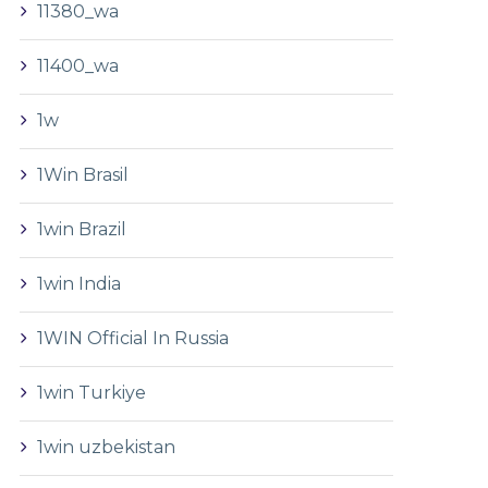
11380_wa
11400_wa
1w
1Win Brasil
1win Brazil
1win India
1WIN Official In Russia
1win Turkiye
1win uzbekistan