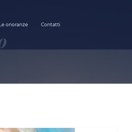
Le onoranze
Contatti
o