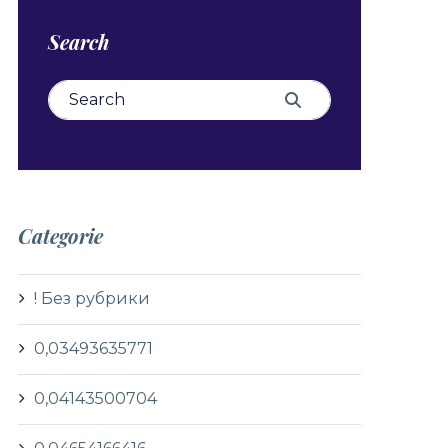
Search
Search for:
Search
Categorie
! Без рубрики
0,03493635771
0,04143500704