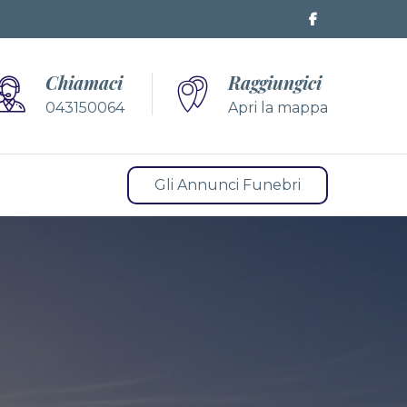
Chiamaci
Raggiungici
043150064
Apri la mappa
Gli Annunci Funebri