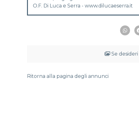
O.F. Di Luca e Serra - www.dilucaeserra.it
Se desideri
Ritorna alla pagina degli annunci
Nowoczesne technologie wirtualnej rzeczywis
Wielu graczy nie zdaje sobie sprawy, że gry
Radosne dźwięki automatów wypełniają przest