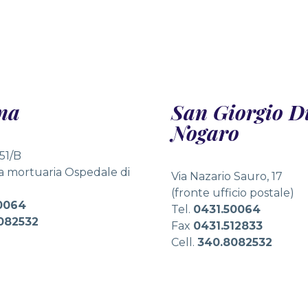
ąc w automaty online, mogą natknąć się na niezwykle atr
na
San Giorgio D
Nogaro
 51/B
la mortuaria Ospedale di
Via Nazario Sauro, 17
(fronte ufficio postale)
0064
Tel.
0431.50064
082532
Fax
0431.512833
Cell.
340.8082532