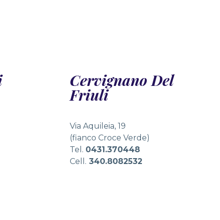
akcyjne bonusy, które znacznie zwiększają ich szanse n
i
Cervignano Del
Friuli
Via Aquileia, 19
(fianco Croce Verde)
Tel.
0431.370448
Cell.
340.8082532