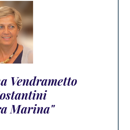
a Vendrametto
ostantini
ra Marina"