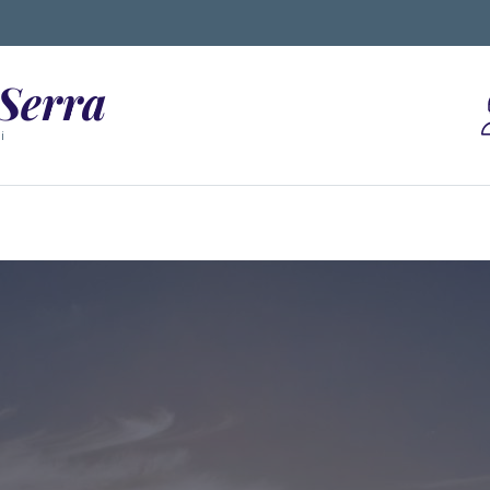
 Serra
i