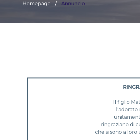
Homepage
Annuncio
RING
Il figlio Ma
l'adorato
unitamente
ringraziano di 
che si sono a loro 