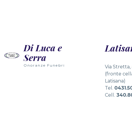
Wielu graczy nie zdaje sobie sprawy, że graj
Di Luca e
Latisa
Serra
Onoranze Funebri
Via Stretta,
(fronte cel
Latisana)
Tel.
0431.5
Cell.
340.8