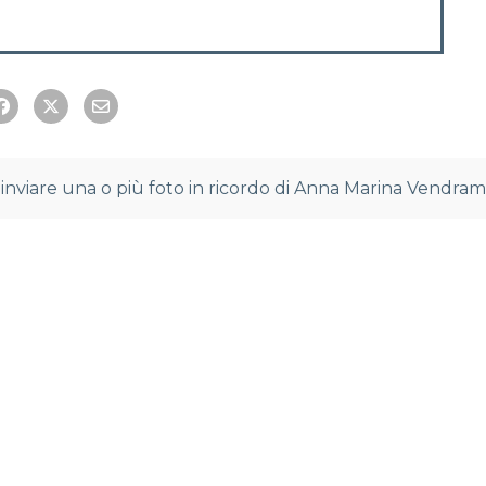
 inviare una o più foto in ricordo di Anna Marina Vendram
tości wprowadziły nowy wymiar rozrywki w kasynach onlin
 slotowe w kasynach online oferują niezwykle różnorodn
rzeń, zapraszając do świata pełnego emocji. Licencjono