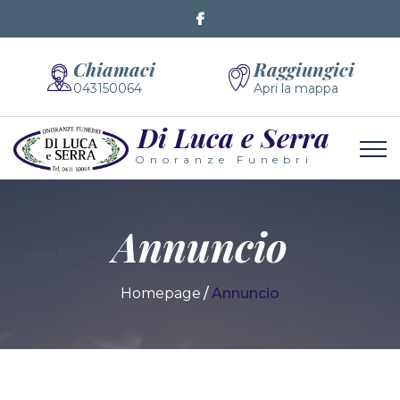
Chiamaci
Raggiungici
043150064
Apri la mappa
Di Luca e Serra
Onoranze Funebri
Annuncio
Homepage
Annuncio