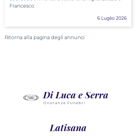
Francesco.
6 Luglio 2026
Ritorna alla pagina degli annunci
Nowoczesne technologie wirtualnej rzeczywistości wpr
Wielu graczy nie zdaje sobie sprawy, że gry slotowe 
Radosne dźwięki automatów wypełniają przestrzeń, zap
Di Luca e Serra
Wielu graczy nie zdaje sobie sprawy, że grając w auto
Onoranze Funebri
Latisana