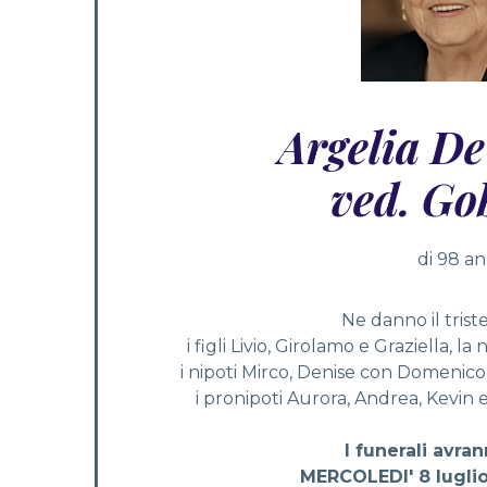
Argelia D
ved. Go
di 98 an
Ne danno il tris
i figli Livio, Girolamo e Graziella, la
i nipoti Mirco, Denise con Domenico,
i pronipoti Aurora, Andrea, Kevin 
I funerali avr
MERCOLEDI' 8 luglio 