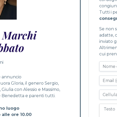
congiunt
Tutti i 
consegn
Se non sa
e Marchi
adatte, c
inviato 
bbato
Altrimen
cui pren
ni
te annuncio
 nuora Gloria, il genero Sergio,
 Giulia con Alessio e Massimo,
e Benedetta e parenti tutti.
anno luogo
alle ore 10.00