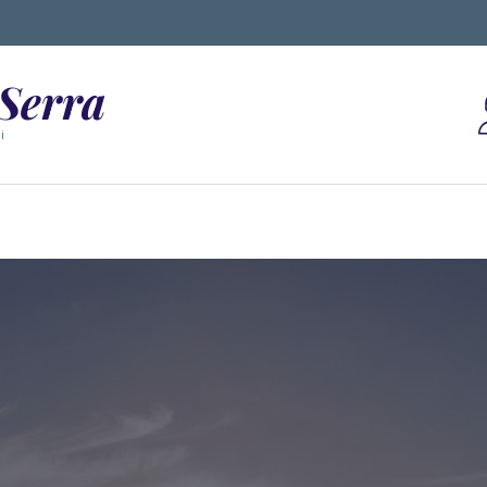
 Serra
i