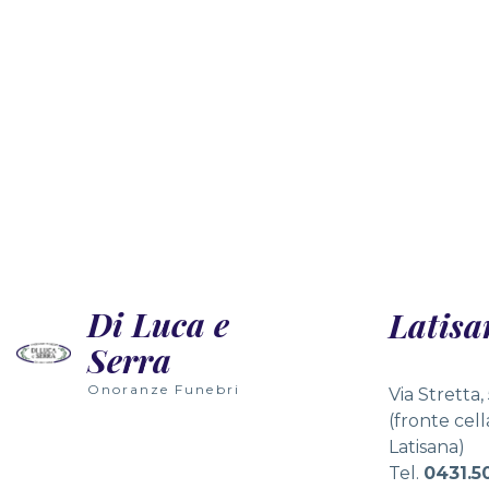
Nowoczesne technologie wirtualnej rzeczywis
Wielu graczy nie zdaje sobie sprawy, że gry
Radosne dźwięki automatów wypełniają przest
Wielu graczy nie zdaje sobie sprawy, że graj
Di Luca e
Latisa
Serra
Onoranze Funebri
Via Stretta,
(fronte cel
Latisana)
Tel.
0431.5