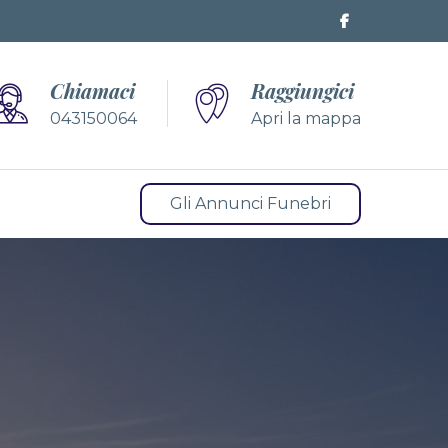
Chiamaci
Raggiungici
043150064
Apri la mappa
Gli Annunci Funebri