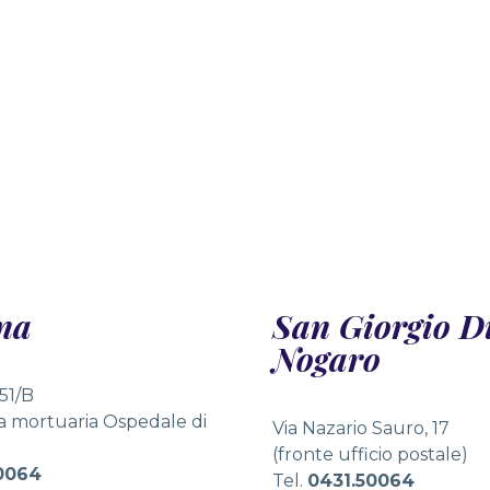
tości wprowadziły nowy wymiar rozrywki w kasynach onlin
 slotowe w kasynach online oferują niezwykle różnorodn
rzeń, zapraszając do świata pełnego emocji. Licencjono
ąc w automaty online, mogą natknąć się na niezwykle atr
na
San Giorgio D
Nogaro
 51/B
la mortuaria Ospedale di
Via Nazario Sauro, 17
(fronte ufficio postale)
0064
Tel.
0431.50064