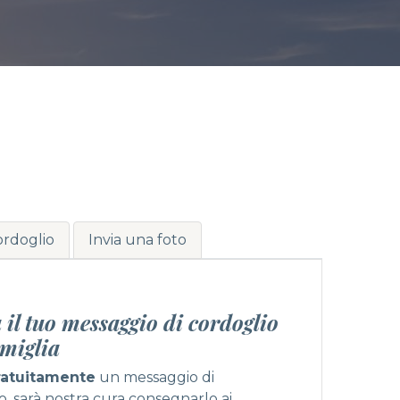
ordoglio
Invia una foto
 il tuo messaggio di cordoglio
amiglia
ratuitamente
un messaggio di
o, sarà nostra cura consegnarlo ai