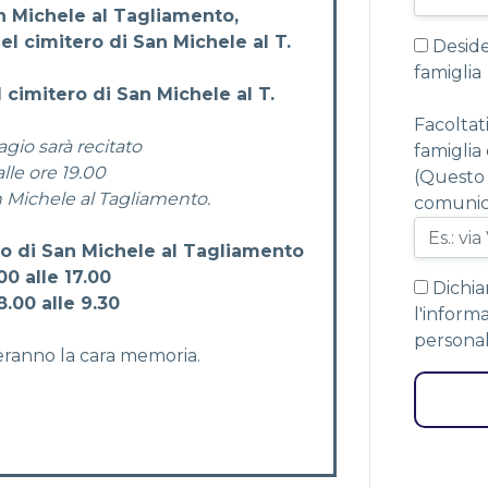
an Michele al Tagliamento,
l cimitero di San Michele al T.
Desider
famiglia
l cimitero di San Michele al T.
Facoltat
agio sarà recitato
famiglia
lle ore 19.00
(Questo 
n Michele al Tagliamento.
comunica
ro di San Michele al Tagliamento
0 alle 17.00
Dichia
.00 alle 9.30
l'inform
personali
eranno la cara memoria.