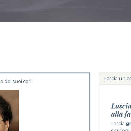
Lascia un c
o dei suoi cari
Lascia
alla f
Lascia
g
cordogli