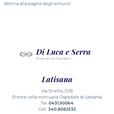
Ritorna alla pagina degli annunci
Nowoczesne technologie wirtualnej rzeczywistości wpr
Wielu graczy nie zdaje sobie sprawy, że gry slotowe 
Radosne dźwięki automatów wypełniają przestrzeń, zap
Di Luca e Serra
Wielu graczy nie zdaje sobie sprawy, że grając w auto
Onoranze Funebri
Latisana
Via Stretta, 51/B
(fronte cella mortuaria Ospedale di Latisana)
Tel.
0431.50064
Cell.
340.8082532