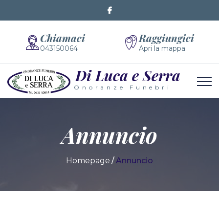
Chiamaci
Raggiungici
043150064
Apri la mappa
Di Luca e Serra
Onoranze Funebri
Annuncio
Homepage
Annuncio