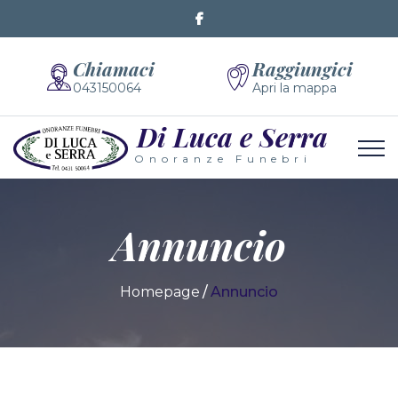
Chiamaci
Raggiungici
043150064
Apri la mappa
Di Luca e Serra
Onoranze Funebri
Annuncio
Homepage
Annuncio