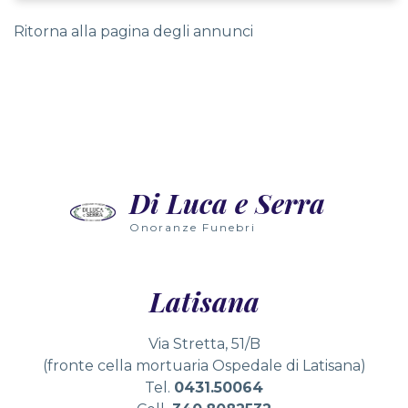
Ritorna alla pagina degli annunci
Nowoczesne technologie wirtualnej rzeczywistości wpr
Wielu graczy nie zdaje sobie sprawy, że gry slotowe 
Radosne dźwięki automatów wypełniają przestrzeń, zap
Di Luca e Serra
Wielu graczy nie zdaje sobie sprawy, że grając w auto
Onoranze Funebri
Latisana
Via Stretta, 51/B
(fronte cella mortuaria Ospedale di Latisana)
Tel.
0431.50064