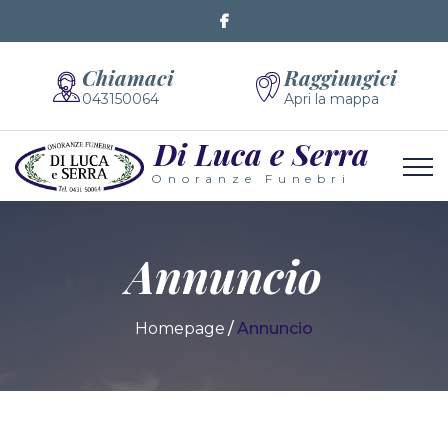
Chiamaci
Raggiungici
043150064
Apri la mappa
Di Luca e Serra
Onoranze Funebri
Annuncio
Homepage
Annuncio