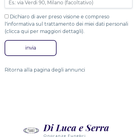
Dichiaro di aver preso visione e compreso
l'informativa sul trattamento dei miei dati personali
(
clicca qui per maggiori dettagli
).
Ritorna alla pagina degli annunci
Nowoczesne technologie wirtualnej rzeczywistości wpr
Wielu graczy nie zdaje sobie sprawy, że gry slotowe 
Radosne dźwięki automatów wypełniają przestrzeń, zap
Di Luca e Serra
Wielu graczy nie zdaje sobie sprawy, że grając w auto
Onoranze Funebri