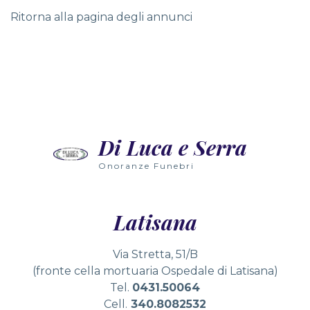
Ritorna alla pagina degli annunci
Nowoczesne technologie wirtualnej rzeczywistości wpr
Wielu graczy nie zdaje sobie sprawy, że gry slotowe 
Radosne dźwięki automatów wypełniają przestrzeń, zap
Di Luca e Serra
Wielu graczy nie zdaje sobie sprawy, że grając w auto
Onoranze Funebri
Latisana
Via Stretta, 51/B
(fronte cella mortuaria Ospedale di Latisana)
Tel.
0431.50064
Cell.
340.8082532