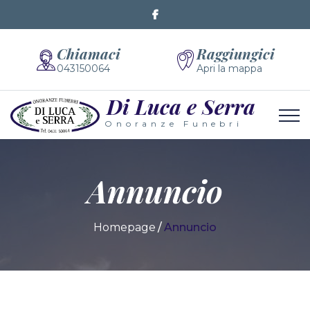
Chiamaci
Raggiungici
043150064
Apri la mappa
Di Luca e Serra
Onoranze Funebri
Annuncio
Homepage
Annuncio