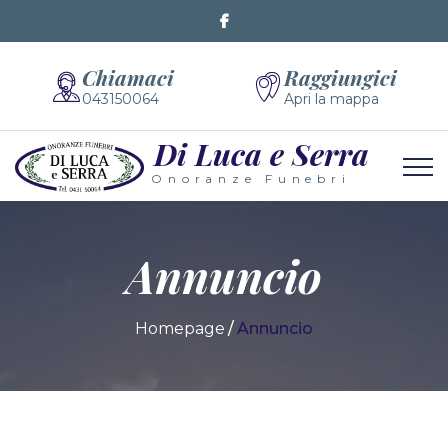
Chiamaci
Raggiungici
043150064
Apri la mappa
Di Luca e Serra
Onoranze Funebri
Annuncio
Homepage
Annuncio