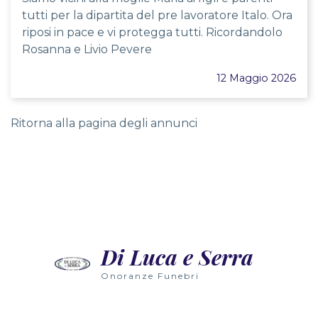
tutti per la dipartita del pre lavoratore Italo. Ora
riposi in pace e vi protegga tutti. Ricordandolo
Rosanna e Livio Pevere
12 Maggio 2026
Ritorna alla pagina degli annunci
Nowoczesne technologie wirtualnej rzeczywistości wpr
Wielu graczy nie zdaje sobie sprawy, że gry slotowe 
Radosne dźwięki automatów wypełniają przestrzeń, zap
Di Luca e Serra
Wielu graczy nie zdaje sobie sprawy, że grając w auto
Onoranze Funebri