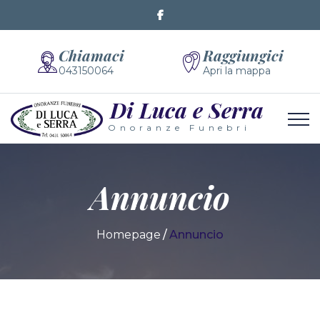
Chiamaci
Raggiungici
043150064
Apri la mappa
Di Luca e Serra
Onoranze Funebri
Annuncio
Homepage
Annuncio