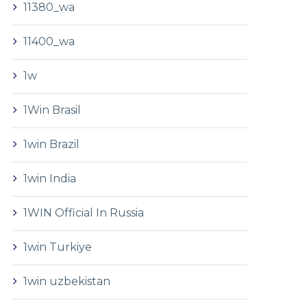
11380_wa
11400_wa
1w
1Win Brasil
1win Brazil
1win India
1WIN Official In Russia
1win Turkiye
1win uzbekistan