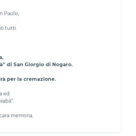
on Paolo,
i tutti.
a,
à” di San Giorgio di Nogaro.
irà per la cremazione.
a ed
hiabà”.
 cara memoria.