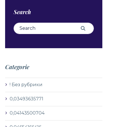
Search
Search for:
Search
Categorie
! Без рубрики
0,03493635771
0,04143500704