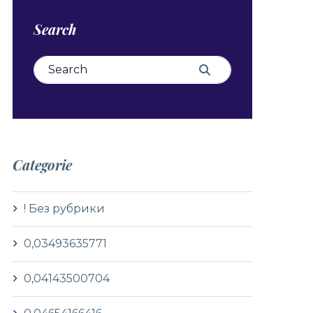
Search
Search for:
Search
Categorie
! Без рубрики
0,03493635771
0,04143500704