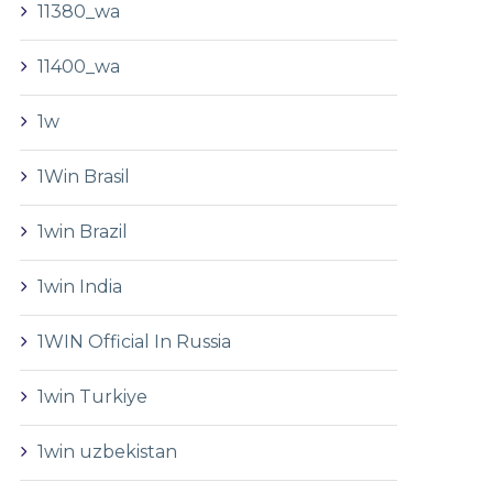
11380_wa
11400_wa
1w
1Win Brasil
1win Brazil
1win India
1WIN Official In Russia
1win Turkiye
1win uzbekistan