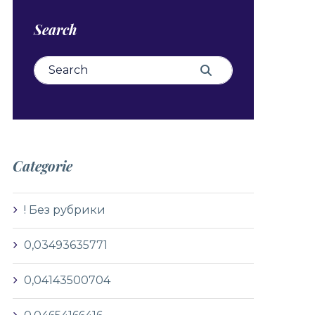
Search
Search for:
Search
Categorie
! Без рубрики
0,03493635771
0,04143500704