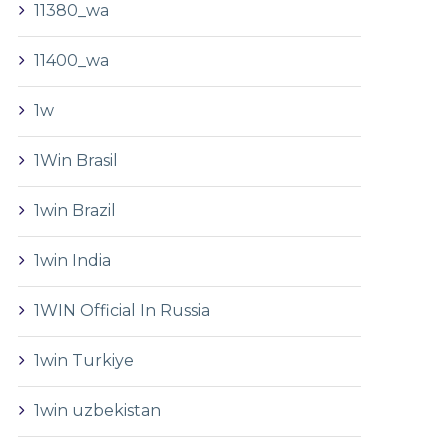
11380_wa
11400_wa
1w
1Win Brasil
1win Brazil
1win India
1WIN Official In Russia
1win Turkiye
1win uzbekistan