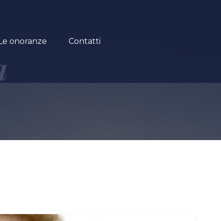
Le onoranze
Contatti
a