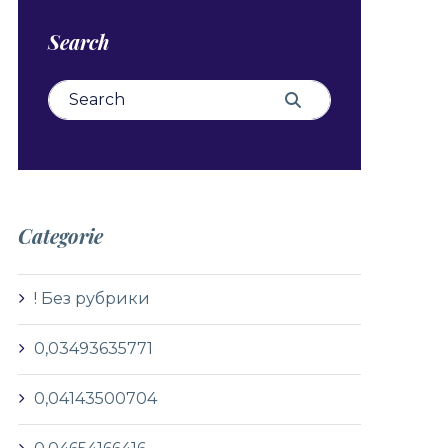
Search
Search for:
Search
Categorie
! Без рубрики
0,03493635771
0,04143500704