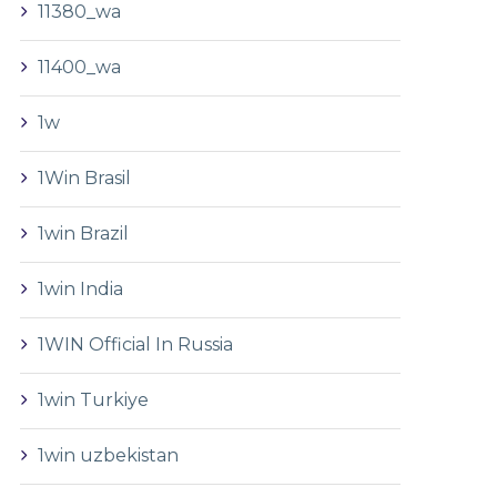
11380_wa
11400_wa
1w
1Win Brasil
1win Brazil
1win India
1WIN Official In Russia
1win Turkiye
1win uzbekistan