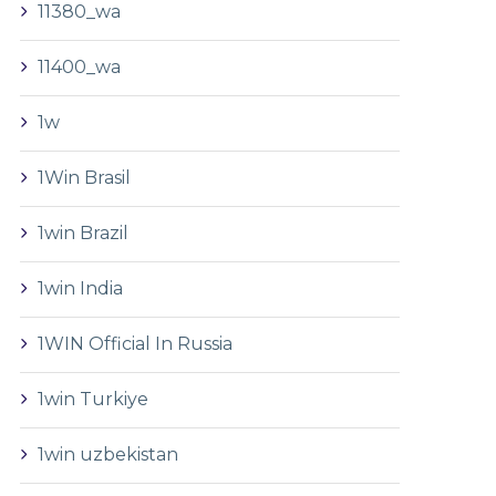
11380_wa
11400_wa
1w
1Win Brasil
1win Brazil
1win India
1WIN Official In Russia
1win Turkiye
1win uzbekistan