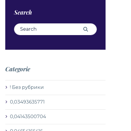
Search
Search for:
Search
Categorie
! Без рубрики
0,03493635771
0,04143500704