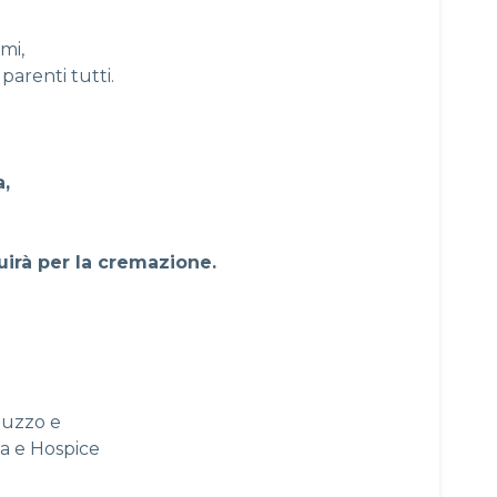
emi,
i parenti tutti.
a,
uirà per la cremazione.
muzzo e
na e Hospice