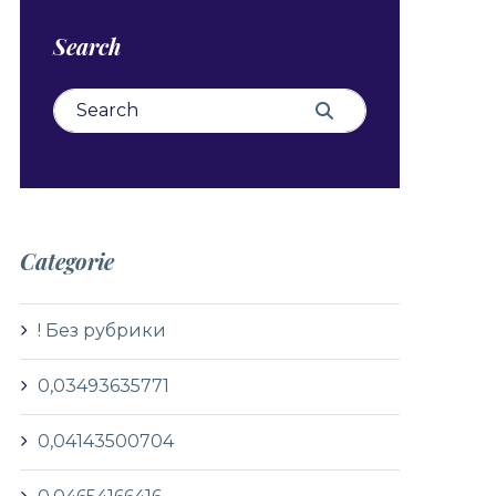
Search
Search for:
Search
Categorie
! Без рубрики
0,03493635771
0,04143500704