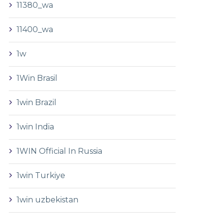
11380_wa
11400_wa
1w
1Win Brasil
1win Brazil
1win India
1WIN Official In Russia
1win Turkiye
1win uzbekistan