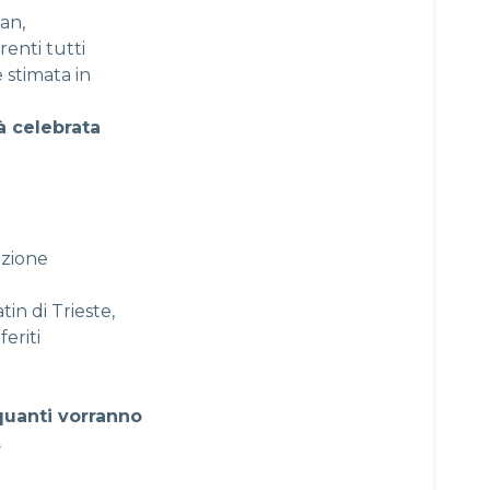
an,
renti tutti
 stimata in
à celebrata
azione
n di Trieste,
eriti
quanti vorranno
.