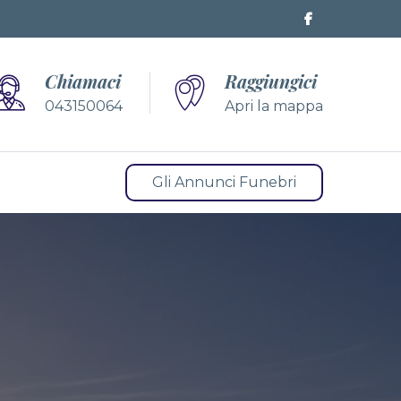
Chiamaci
Raggiungici
043150064
Apri la mappa
Gli Annunci Funebri