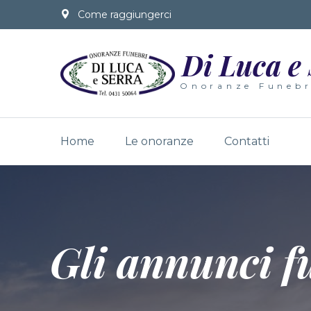
Come raggiungerci
Di Luca e
Onoranze Funebr
Home
Le onoranze
Contatti
Gli annunci f