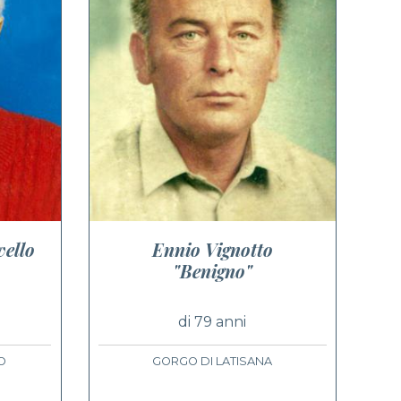
vello
Ennio Vignotto
"Benigno"
di 79 anni
O
GORGO DI LATISANA