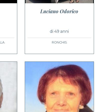
Luciano Odorico
di 49 anni
LLA
RONCHIS