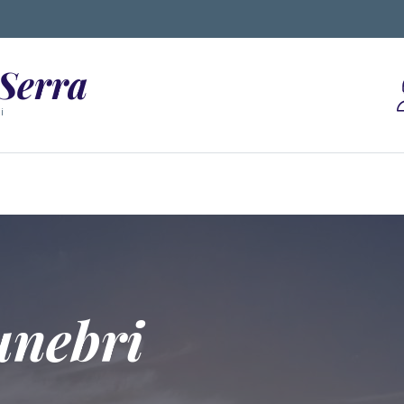
 Serra
i
unebri