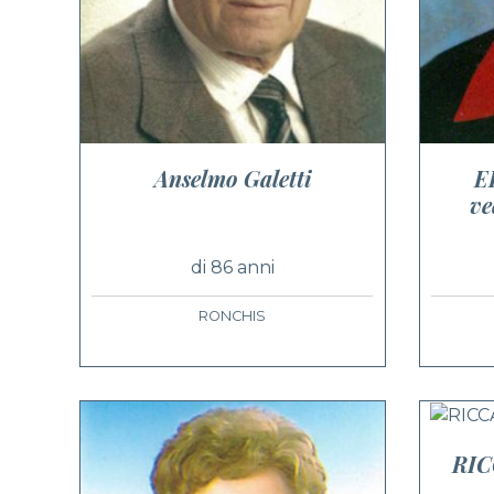
Anselmo Galetti
E
v
di 86 anni
RONCHIS
RI